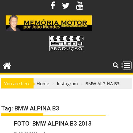
Skip
to
content
You are here
Home
Instagram
BMW ALPINA B3
Tag:
BMW ALPINA B3
FOTO: BMW ALPINA B3 2013