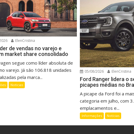
2026
ElenCristina
íder de vendas no varejo e
m market share consolidado
wagen segue como líder absoluta de
no varejo. Já são 106.818 unidades
05/08/2026
ElenCristina
lizadas pela marca...
Ford Ranger lidera o 
picapes médias no Bra
ções
Notícias
A picape da Ford foi a mai
categoria em julho, com 3
emplacamentos e...
Informações
Notícias