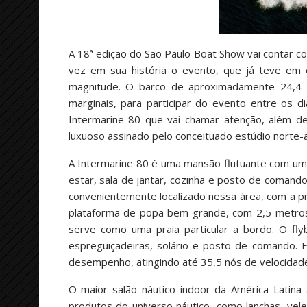
A 18ª edição do São Paulo Boat Show vai contar co
vez em sua história o evento, que já teve em
magnitude. O barco de aproximadamente 24,4 
marginais, para participar do evento entre os
Intermarine 80 que vai chamar atenção, além d
luxuoso assinado pelo conceituado estúdio norte-
A Intermarine 80 é uma mansão flutuante com um 
estar, sala de jantar, cozinha e posto de comand
convenientemente localizado nessa área, com a pr
plataforma de popa bem grande, com 2,5 metros 
serve como uma praia particular a bordo. O fl
espreguiçadeiras, solário e posto de comando.
desempenho, atingindo até 35,5 nós de velocidade
O maior salão náutico indoor da América Latina
produtos do universo náutico, como lanchas, vele