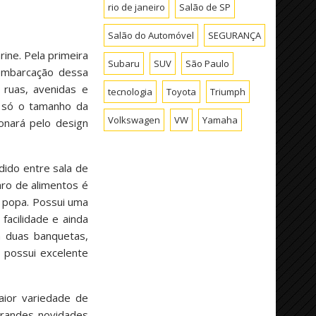
rio de janeiro
Salão de SP
Salão do Automóvel
SEGURANÇA
ine. Pela primeira
Subaru
SUV
São Paulo
embarcação dessa
ruas, avenidas e
tecnologia
Toyota
Triumph
é só o tamanho da
Volkswagen
VW
Yamaha
onará pelo design
dido entre sala de
aro de alimentos é
e popa. Possui uma
acilidade e ainda
m duas banquetas,
 possui excelente
aior variedade de
 grandes novidades