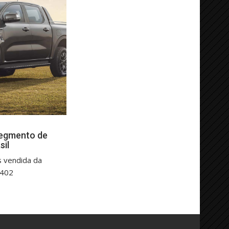
segmento de
sil
s vendida da
.402