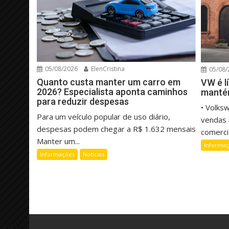
05/08/2026
ElenCristina
05/08/
Quanto custa manter um carro em
VW é l
2026? Especialista aponta caminhos
manté
para reduzir despesas
• Volks
Para um veículo popular de uso diário,
vendas 
despesas podem chegar a R$ 1.632 mensais
comercia
Manter um...
Informa
Informações
Notícias