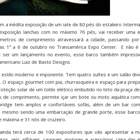
m a inédita exposição de um iate de 80 pés do estaleiro Intermar
 exposição lanchas com no máximo 76 pés, vai receber uma 
metros de comprimento atravessará a cidade, passando por 
 dias 1º a 6 de outubro no Transamérica Expo Center. E não 
e ser um lançamento no evento, esse barco também impressi
americano Luiz de Basto Designs.
estilo moderno e imponente. Tem quatro suítes e um salão divi
o. O espaço gourmet com pia, churrasqueira e espaço para prep
oteção solar de um toldo elétrico embutido no teto da praça d
de comprimento, permite içar um bote ou moto aquática com f
ybridge tem amplos e confortáveis sofás, além de um bar co
 E mesmo sendo uma embarcação de grande porte, esse barco
 máxima e 31 nós de cruzeiro.
 ainda terá cerca de 100 expositores que vão apresentar a m
iros, jets, infláveis, caiaques, motores e acessórios. Uma das