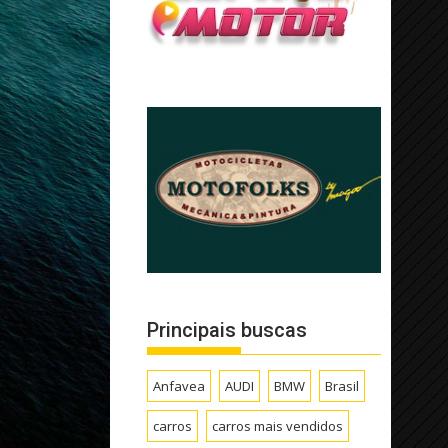
Principais buscas
Anfavea
AUDI
BMW
Brasil
carros
carros mais vendidos