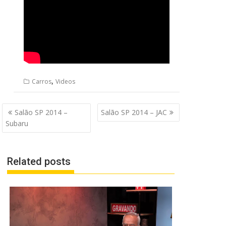
,
Carros
Videos
Navegação
Salão SP 2014 –
Salão SP 2014 – JAC
de
Subaru
Post
Related posts