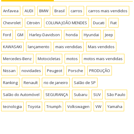
Anfavea
AUDI
BMW
Brasil
carros
carros mais vendidos
Chevrolet
Citroën
COLUNA JOÃO MENDES
Ducati
Fiat
Ford
GM
Harley-Davidson
honda
Hyundai
Jeep
KAWASAKI
lançamento
mais vendidas
Mais vendidos
Mercedes-Benz
Motocicletas
motos
motos mais vendidas
Nissan
novidades
Peugeot
Porsche
PRODUÇÃO
Ranking
Renault
rio de janeiro
Salão de SP
Salão do Automóvel
SEGURANÇA
Subaru
SUV
São Paulo
tecnologia
Toyota
Triumph
Volkswagen
VW
Yamaha