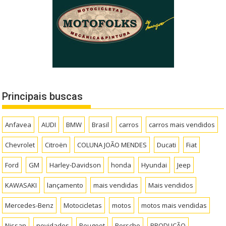
Principais buscas
Anfavea
AUDI
BMW
Brasil
carros
carros mais vendidos
Chevrolet
Citroën
COLUNA JOÃO MENDES
Ducati
Fiat
Ford
GM
Harley-Davidson
honda
Hyundai
Jeep
KAWASAKI
lançamento
mais vendidas
Mais vendidos
Mercedes-Benz
Motocicletas
motos
motos mais vendidas
Nissan
novidades
Peugeot
Porsche
PRODUÇÃO