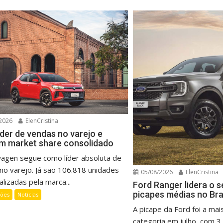
2026
ElenCristina
íder de vendas no varejo e
m market share consolidado
wagen segue como líder absoluta de
no varejo. Já são 106.818 unidades
05/08/2026
ElenCristina
lizadas pela marca...
Ford Ranger lidera o 
picapes médias no Bra
ções
Notícias
A picape da Ford foi a mai
categoria em julho, com 3