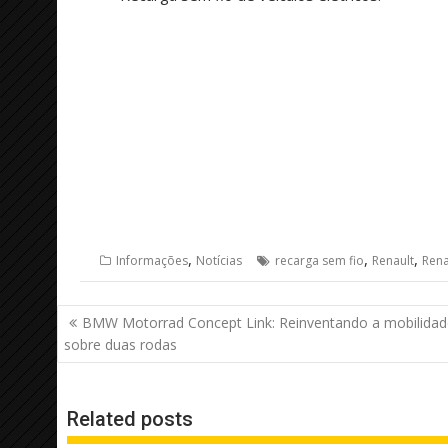
,
,
,
Informações
Notícias
recarga sem fio
Renault
Rena
Navegação
BMW Motorrad Concept Link: Reinventando a mobilidad
de
sobre duas rodas
Post
Related posts