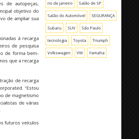
rio de janeiro
Salão de SP
es de autopeças,
ncipal objetivo do
Salão do Automóvel
SEGURANÇA
ivo de ampliar sua
Subaru
SUV
São Paulo
ionadas à recarga
tecnologia
Toyota
Triumph
eiros de pesquisa
Volkswagen
VW
Yamaha
do de forma bem-
amos que a recarga
tração de recarga
corporated. “Estou
ipo de magnetismo
ialistas de várias
.
s futuros veículos