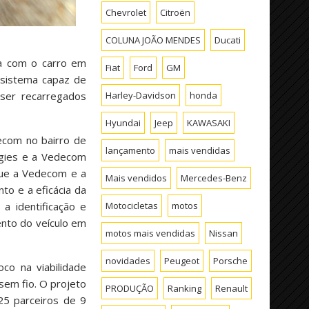
Chevrolet
Citroën
COLUNA JOÃO MENDES
Ducati
ia com o carro em
Fiat
Ford
GM
 sistema capaz de
Harley-Davidson
honda
ser recarregados
Hyundai
Jeep
KAWASAKI
ecom no bairro de
lançamento
mais vendidas
ogies e a Vedecom
 que a Vedecom e a
Mais vendidos
Mercedes-Benz
to e a eficácia da
Motocicletas
motos
 a identificação e
ento do veículo em
motos mais vendidas
Nissan
novidades
Peugeot
Porsche
co na viabilidade
sem fio. O projeto
PRODUÇÃO
Ranking
Renault
25 parceiros de 9