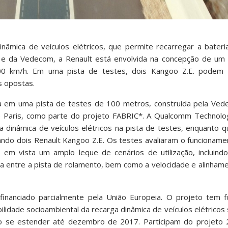
âmica de veículos elétricos, que permite recarregar a bater
e da Vedecom, a Renault está envolvida na concepção de um
0 km/h. Em uma pista de testes, dois Kangoo Z.E. podem 
 opostas.
da em uma pista de testes de 100 metros, construída pela Ved
de Paris, como parte do projeto FABRIC*. A Qualcomm Technol
a dinâmica de veículos elétricos na pista de testes, enquanto
ando dois Renault Kangoo Z.E. Os testes avaliaram o funcionamen
 em vista um amplo leque de cenários de utilização, incluindo
ia entre a pista de rolamento, bem como a velocidade e alinham
nanciado parcialmente pela União Europeia. O projeto tem fo
lidade socioambiental da recarga dinâmica de veículos elétricos 
o se estender até dezembro de 2017. Participam do projeto 