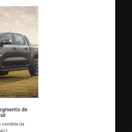
segmento de
sil
s vendida da
.402