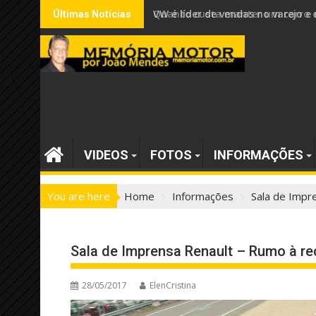
Skip
VW é líder de vendas no varejo
Últimas Notícias
to
content
VIDEOS
FOTOS
INFORMAÇÕES
You are here
Home
Informações
Sala de Impr
Sala de Imprensa Renault – Rumo à re
28/05/2017
ElenCristina