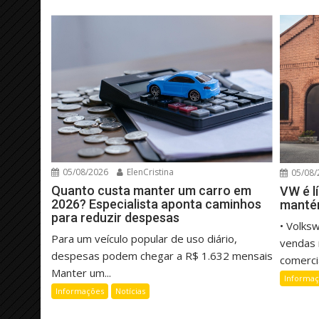
05/08/2026
ElenCristina
05/08/
Quanto custa manter um carro em
VW é l
2026? Especialista aponta caminhos
manté
para reduzir despesas
• Volks
Para um veículo popular de uso diário,
vendas 
despesas podem chegar a R$ 1.632 mensais
comercia
Manter um...
Informa
Informações
Notícias