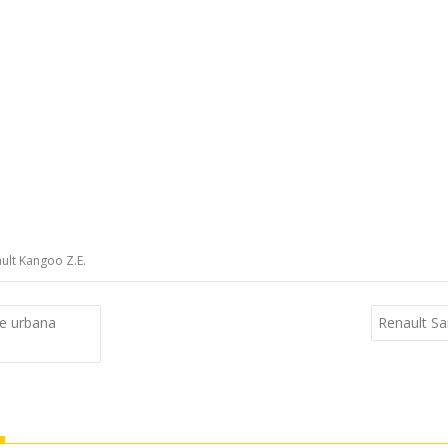
ult Kangoo Z.E.
e urbana
Renault Sa