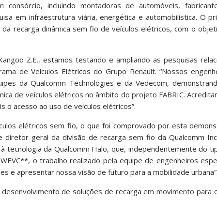
 consórcio, incluindo montadoras de automóveis, fabricant
a em infraestrutura viária, energética e automobilística. O pri
 da recarga dinâmica sem fio de veículos elétricos, com o objet
 Kangoo Z.E., estamos testando e ampliando as pesquisas relac
ograma de Veículos Elétricos do Grupo Renault. “Nossos engenh
equipes da Qualcomm Technologies e da Vedecom, demonstran
mica de veículos elétricos no âmbito do projeto FABRIC. Acredit
s o acesso ao uso de veículos elétricos”.
culos elétricos sem fio, o que foi comprovado por esta demons
 e diretor geral da divisão de recarga sem fio da Qualcomm In
 à tecnologia da Qualcomm Halo, que, independentemente do t
WEVC**, o trabalho realizado pela equipe de engenheiros espec
es e apresentar nossa visão de futuro para a mobilidade urbana”
 e desenvolvimento de soluções de recarga em movimento para o