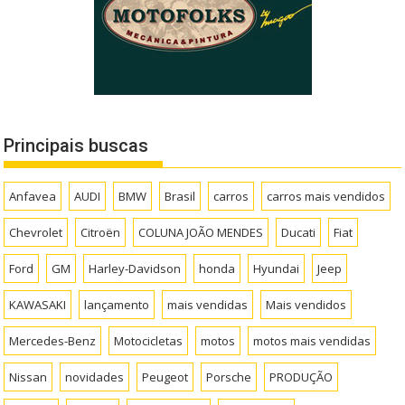
Principais buscas
Anfavea
AUDI
BMW
Brasil
carros
carros mais vendidos
Chevrolet
Citroën
COLUNA JOÃO MENDES
Ducati
Fiat
Ford
GM
Harley-Davidson
honda
Hyundai
Jeep
KAWASAKI
lançamento
mais vendidas
Mais vendidos
Mercedes-Benz
Motocicletas
motos
motos mais vendidas
Nissan
novidades
Peugeot
Porsche
PRODUÇÃO