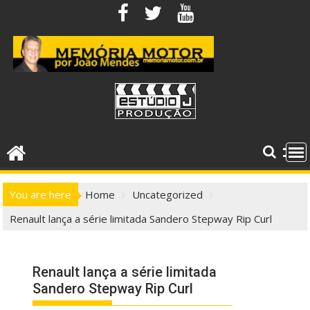
Skip
to
content
You are here
Home
Uncategorized
Renault lança a série limitada Sandero Stepway Rip Curl
Renault lança a série limitada
Sandero Stepway Rip Curl