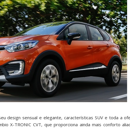
seu design sensual e elegante, características SUV e toda a o
âmbio X-TRONIC CVT, que proporciona ainda mais conforto ali