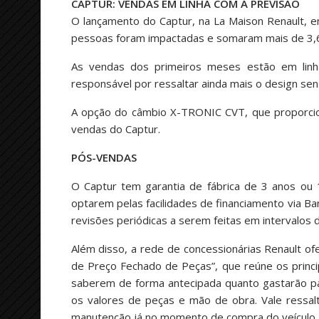
CAPTUR: VENDAS EM LINHA COM A PREVISÃO
O lançamento do Captur, na La Maison Renault, e
pessoas foram impactadas e somaram mais de 3,6 
As vendas dos primeiros meses estão em linha
responsável por ressaltar ainda mais o design se
A opção do câmbio X-TRONIC CVT, que proporcion
vendas do Captur.
PÓS-VENDAS
O Captur tem garantia de fábrica de 3 anos ou 
optarem pelas facilidades de financiamento via B
revisões periódicas a serem feitas em intervalos 
Além disso, a rede de concessionárias Renault o
de Preço Fechado de Peças”, que reúne os princi
saberem de forma antecipada quanto gastarão par
os valores de peças e mão de obra. Vale ressal
manutenção já no momento de compra do veículo.