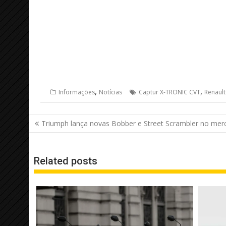
,
,
Informações
Notícias
Captur X-TRONIC CVT
Renault
Navegação
Triumph lança novas Bobber e Street Scrambler no merc
de
Post
Related posts