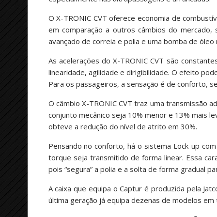
O X-TRONIC CVT oferece economia de combustível 
em comparação a outros câmbios do mercado, se
avançado de correia e polia e uma bomba de óleo 
As acelerações do X-TRONIC CVT são constantes 
linearidade, agilidade e dirigibilidade. O efeito
Para os passageiros, a sensação é de conforto, se
O câmbio X-TRONIC CVT traz uma transmissão adic
conjunto mecânico seja 10% menor e 13% mais lev
obteve a redução do nível de atrito em 30%.
Pensando no conforto, há o sistema Lock-up com A
torque seja transmitido de forma linear. Essa ca
pois “segura” a polia e a solta de forma gradual pa
A caixa que equipa o Captur é produzida pela Jat
última geração já equipa dezenas de modelos em