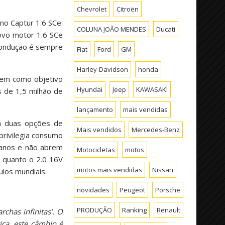
Chevrolet
Citroën
no Captur 1.6 SCe.
COLUNA JOÃO MENDES
Ducati
ovo motor 1.6 SCe
 condução é sempre
Fiat
Ford
GM
Harley-Davidson
honda
tem como objetivo
Hyundai
Jeep
KAWASAKI
s de 1,5 milhão de
lançamento
mais vendidas
á duas opções de
Mais vendidos
Mercedes-Benz
privilegia consumo
banos e não abrem
Motocicletas
motos
 quanto o 2.0 16V
motos mais vendidas
Nissan
ulos mundiais.
novidades
Peugeot
Porsche
PRODUÇÃO
Ranking
Renault
chas infinitas’. O
ica, este câmbio é