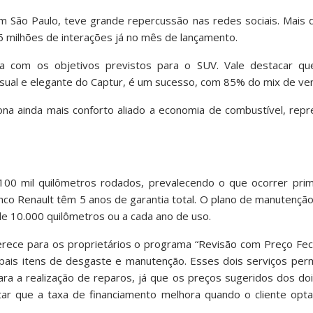
m São Paulo, teve grande repercussão nas redes sociais. Mais 
milhões de interações já no mês de lançamento.
 com os objetivos previstos para o SUV. Vale destacar que
nsual e elegante do Captur, é um sucesso, com 85% do mix de ve
a ainda mais conforto aliado a economia de combustível, rep
100 mil quilômetros rodados, prevalecendo o que ocorrer prime
anco Renault têm 5 anos de garantia total. O plano de manutenç
de 10.000 quilômetros ou a cada ano de uso.
ferece para os proprietários o programa “Revisão com Preço Fe
pais itens de desgaste e manutenção. Esses dois serviços perm
a a realização de reparos, já que os preços sugeridos dos doi
tar que a taxa de financiamento melhora quando o cliente opta