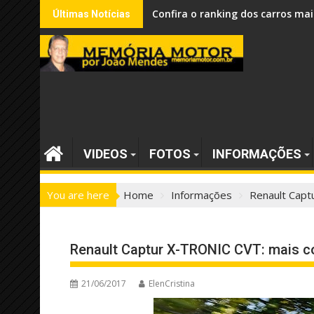
Skip
Confira o ranking dos carros mai
Últimas Notícias
to
content
VIDEOS
FOTOS
INFORMAÇÕES
You are here
Home
Informações
Renault Capt
Renault Captur X-TRONIC CVT: mais 
21/06/2017
ElenCristina