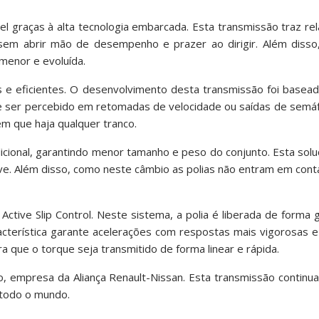
graças à alta tecnologia embarcada. Esta transmissão traz rel
m abrir mão de desempenho e prazer ao dirigir. Além disso
menor e evoluída.
e eficientes. O desenvolvimento desta transmissão foi baseado
 pode ser percebido em retomadas de velocidade ou saídas de semá
m que haja qualquer tranco.
ional, garantindo menor tamanho e peso do conjunto. Esta solu
e. Além disso, como neste câmbio as polias não entram em cont
ctive Slip Control. Neste sistema, a polia é liberada de forma 
racterística garante acelerações com respostas mais vigorosas e
ra que o torque seja transmitido de forma linear e rápida.
co, empresa da Aliança Renault-Nissan. Esta transmissão continu
 todo o mundo.