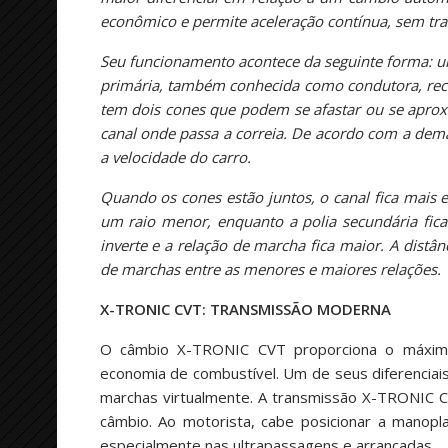
econômico e permite aceleração contínua, sem tra
Seu funcionamento acontece da seguinte forma: uma
primária, também conhecida como condutora, receb
tem dois cones que podem se afastar ou se apro
canal onde passa a correia. De acordo com a de
a velocidade do carro.
Quando os cones estão juntos, o canal fica mais e
um raio menor, enquanto a polia secundária fic
inverte e a relação de marcha fica maior. A distâ
de marchas entre as menores e maiores relações.
X-TRONIC CVT: TRANSMISSÃO MODERNA
O câmbio X-TRONIC CVT proporciona o máximo 
economia de combustível. Um de seus diferenciai
marchas virtualmente. A transmissão X-TRONIC CV
câmbio. Ao motorista, cabe posicionar a manop
especialmente nas ultrapassagens e arrancadas.