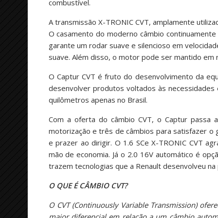
combustível.
A transmissão X-TRONIC CVT, amplamente utilizada
O casamento do moderno câmbio continuamente v
garante um rodar suave e silencioso em velocida
suave. Além disso, o motor pode ser mantido em 
O Captur CVT é fruto do desenvolvimento da equ
desenvolver produtos voltados às necessidades e
quilômetros apenas no Brasil.
Com a oferta do câmbio CVT, o Captur passa 
motorização e três de câmbios para satisfazer o 
e prazer ao dirigir. O 1.6 SCe X-TRONIC CVT ag
mão de economia. Já o 2.0 16V automático é opç
trazem tecnologias que a Renault desenvolveu na pi
O QUE É CÂMBIO CVT?
O CVT (Continuously Variable Transmission) oferec
maior diferencial em relação a um câmbio automát