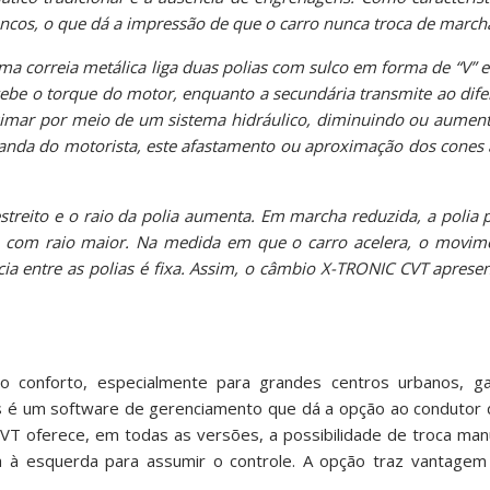
ncos, o que dá a impressão de que o carro nunca troca de march
 correia metálica liga duas polias com sulco em forma de “V” e l
e o torque do motor, enquanto a secundária transmite ao difer
ximar por meio de um sistema hidráulico, diminuindo ou aument
manda do motorista, este afastamento ou aproximação dos cones
streito e o raio da polia aumenta. Em marcha reduzida, a polia 
a com raio maior. Na medida em que o carro acelera, o movime
ncia entre as polias é fixa. Assim, o câmbio X-TRONIC CVT aprese
conforto, especialmente para grandes centros urbanos, g
s é um software de gerenciamento que dá a opção ao condutor d
T oferece, em todas as versões, a possibilidade de troca manu
la à esquerda para assumir o controle. A opção traz vantage