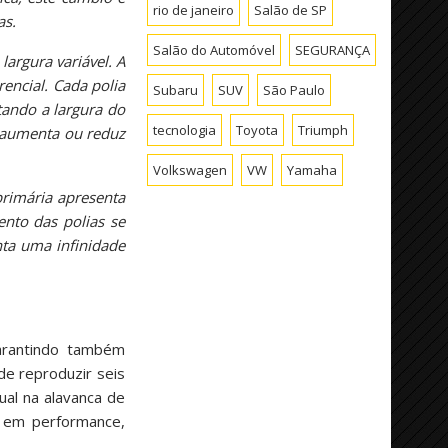
rio de janeiro
Salão de SP
as.
Salão do Automóvel
SEGURANÇA
argura variável. A
encial. Cada polia
Subaru
SUV
São Paulo
ando a largura do
tecnologia
Toyota
Triumph
 aumenta ou reduz
Volkswagen
VW
Yamaha
primária apresenta
nto das polias se
nta uma infinidade
arantindo também
e reproduzir seis
al na alavanca de
m em performance,