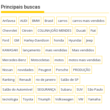
Principais buscas
Anfavea
AUDI
BMW
Brasil
carros
carros mais vendidos
Chevrolet
Citroën
COLUNA JOÃO MENDES
Ducati
Fiat
Ford
GM
Harley-Davidson
honda
Hyundai
Jeep
KAWASAKI
lançamento
mais vendidas
Mais vendidos
Mercedes-Benz
Motocicletas
motos
motos mais vendidas
Nissan
novidades
Peugeot
Porsche
PRODUÇÃO
Ranking
Renault
rio de janeiro
Salão de SP
Salão do Automóvel
SEGURANÇA
Subaru
SUV
São Paulo
tecnologia
Toyota
Triumph
Volkswagen
VW
Yamaha