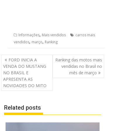
,
Informações
Mais vendidos
carros mais
,
,
vendidos
março
Ranking
Navegação
FORD INICIA A
Ranking das motos mais
de
VENDA DO MUSTANG
vendidas no Brasil no
Post
NO BRASIL E
mês de março
APRESENTA AS
NOVIDADES DO MITO
Related posts