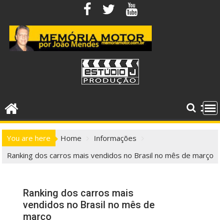
Skip
to
content
You are here
Home
Informações
Ranking dos carros mais vendidos no Brasil no mês de março
Ranking dos carros mais
vendidos no Brasil no mês de
março