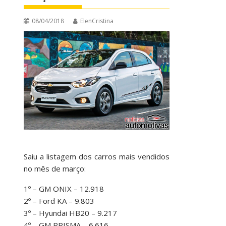
08/04/2018
ElenCristina
Saiu a listagem dos carros mais vendidos
no mês de março:
1º – GM ONIX – 12.918
2º – Ford KA – 9.803
3º – Hyundai HB20 – 9.217
4º – GM PRISMA – 6.616