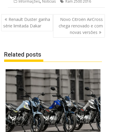
,
Informações
Notícias
Ram 2500 2016
Navegação
Renault Duster ganha
Novo Citroën AirCross
de
série limitada Dakar
chega renovado e com
Post
novas versões
Related posts