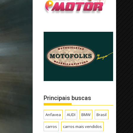
Principais buscas
Anfavea
AUDI
BMW
Brasil
carros
carros mais vendidos