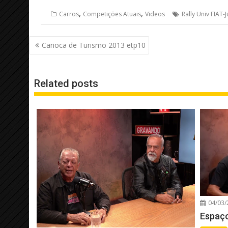
,
,
Carros
Competições Atuais
Videos
Rally Univ FIAT-
Navegação
Carioca de Turismo 2013 etp10
de
Post
Related posts
04/03/
Espaço