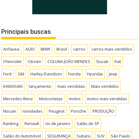
Principais buscas
Anfavea
AUDI
BMW
Brasil
carros
carros mais vendidos
Chevrolet
Citroën
COLUNA JOÃO MENDES
Ducati
Fiat
Ford
GM
Harley-Davidson
honda
Hyundai
Jeep
KAWASAKI
lançamento
mais vendidas
Mais vendidos
Mercedes-Benz
Motocicletas
motos
motos mais vendidas
Nissan
novidades
Peugeot
Porsche
PRODUÇÃO
Ranking
Renault
rio de janeiro
Salão de SP
Salão do Automóvel
SEGURANÇA
Subaru
SUV
São Paulo