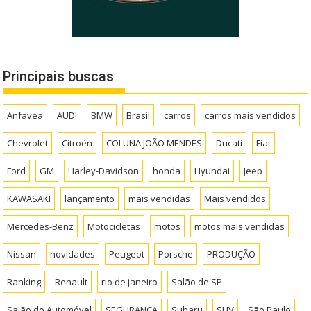
Principais buscas
Anfavea
AUDI
BMW
Brasil
carros
carros mais vendidos
Chevrolet
Citroën
COLUNA JOÃO MENDES
Ducati
Fiat
Ford
GM
Harley-Davidson
honda
Hyundai
Jeep
KAWASAKI
lançamento
mais vendidas
Mais vendidos
Mercedes-Benz
Motocicletas
motos
motos mais vendidas
Nissan
novidades
Peugeot
Porsche
PRODUÇÃO
Ranking
Renault
rio de janeiro
Salão de SP
Salão do Automóvel
SEGURANÇA
Subaru
SUV
São Paulo