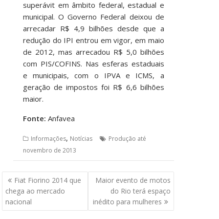
superávit em âmbito federal, estadual e
municipal. O Governo Federal deixou de
arrecadar R$ 4,9 bilhões desde que a
redução do IPI entrou em vigor, em maio
de 2012, mas arrecadou R$ 5,0 bilhões
com PIS/COFINS. Nas esferas estaduais
e municipais, com o IPVA e ICMS, a
geração de impostos foi R$ 6,6 bilhões
maior.
Fonte:
Anfavea
,
Informações
Notícias
Produção até
novembro de 2013
Navegação
Fiat Fiorino 2014 que
Maior evento de motos
de
chega ao mercado
do Rio terá espaço
Post
nacional
inédito para mulheres