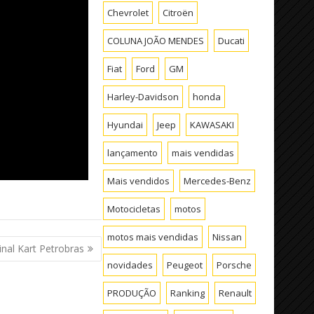
Chevrolet
Citroën
COLUNA JOÃO MENDES
Ducati
Fiat
Ford
GM
Harley-Davidson
honda
Hyundai
Jeep
KAWASAKI
lançamento
mais vendidas
Mais vendidos
Mercedes-Benz
Motocicletas
motos
motos mais vendidas
Nissan
inal Kart Petrobras
novidades
Peugeot
Porsche
PRODUÇÃO
Ranking
Renault