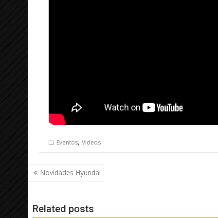
,
Eventos
Videos
Navegação
Novidades Hyundai
de
Post
Related posts