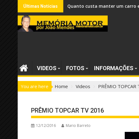
Skip
VW é líder de vendas no varejo
Últimas Notícias
to
content
VIDEOS
FOTOS
INFORMAÇÕES
You are here
Home
Videos
PRÊMIO TOPCAR 
PRÊMIO TOPCAR TV 2016
12/12/2016
Mario Barreto