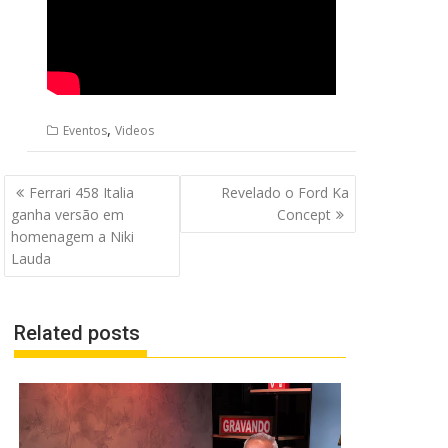
,
Eventos
Videos
Navegação
Ferrari 458 Italia
Revelado o Ford Ka
de
ganha versão em
Concept
Post
homenagem a Niki
Lauda
Related posts