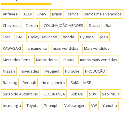
Anfavea
AUDI
BMW
Brasil
carros
carros mais vendidos
Chevrolet
Citroën
COLUNA JOÃO MENDES
Ducati
Fiat
Ford
GM
Harley-Davidson
honda
Hyundai
Jeep
KAWASAKI
lançamento
mais vendidas
Mais vendidos
Mercedes-Benz
Motocicletas
motos
motos mais vendidas
Nissan
novidades
Peugeot
Porsche
PRODUÇÃO
Ranking
Renault
rio de janeiro
Salão de SP
Salão do Automóvel
SEGURANÇA
Subaru
SUV
São Paulo
tecnologia
Toyota
Triumph
Volkswagen
VW
Yamaha