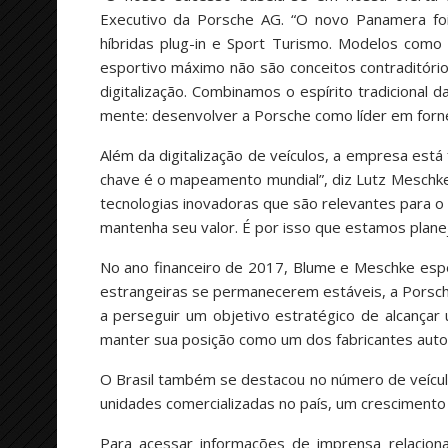
Executivo da Porsche AG. “O novo Panamera foi
híbridas plug-in e Sport Turismo. Modelos com
esportivo máximo não são conceitos contraditór
digitalização. Combinamos o espírito tradicional
mente: desenvolver a Porsche como líder em forn
Além da digitalização de veículos, a empresa est
chave é o mapeamento mundial”, diz Lutz Meschke.
tecnologias inovadoras que são relevantes para o 
mantenha seu valor. É por isso que estamos planeja
No ano financeiro de 2017, Blume e Meschke esp
estrangeiras se permanecerem estáveis, a Porsche 
a perseguir um objetivo estratégico de alcança
manter sua posição como um dos fabricantes auto
O Brasil também se destacou no número de veícul
unidades comercializadas no país, um crescime
Para acessar informações de imprensa relaciona