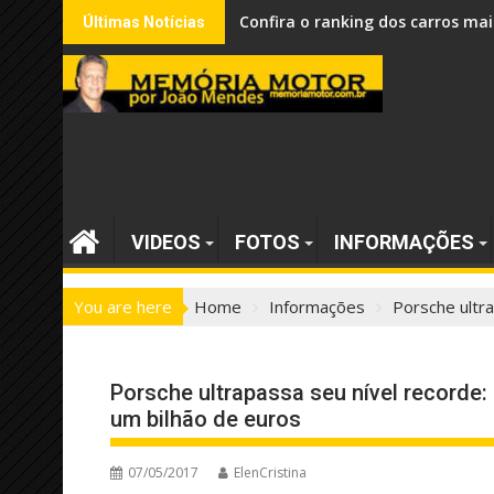
Skip
Confira o ranking dos carros mai
Últimas Notícias
to
content
VIDEOS
FOTOS
INFORMAÇÕES
You are here
Home
Informações
Porsche ultra
Porsche ultrapassa seu nível recorde:
um bilhão de euros
07/05/2017
ElenCristina