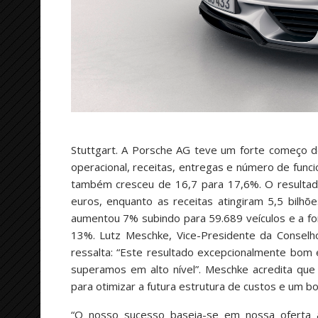
Stuttgart. A Porsche AG teve um forte começo 
operacional, receitas, entregas e número de fun
também cresceu de 16,7 para 17,6%. O resultad
euros, enquanto as receitas atingiram 5,5 bil
aumentou 7% subindo para 59.689 veículos e a fo
13%. Lutz Meschke, Vice-Presidente da Conselh
ressalta: “Este resultado excepcionalmente bom 
superamos em alto nível”. Meschke acredita qu
para otimizar a futura estrutura de custos e um 
“O nosso sucesso baseia-se em nossa oferta at