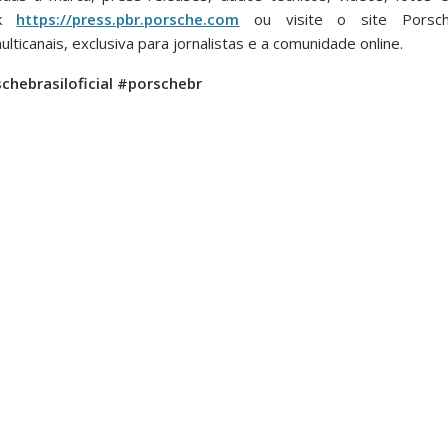
nk
https://press.pbr.porsche.com
ou visite o site Pors
lticanais, exclusiva para jornalistas e a comunidade online.
chebrasiloficial #porschebr