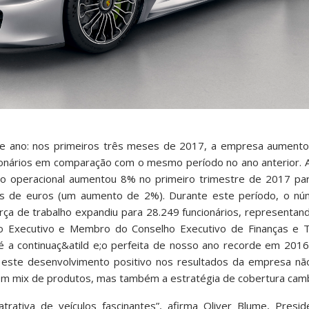
de ano: nos primeiros três meses de 2017, a empresa aumento
cionários em comparação com o mesmo período no ano anterior. 
o operacional aumentou 8% no primeiro trimestre de 2017 pa
hões de euros (um aumento de 2%). Durante este período, o n
rça de trabalho expandiu para 28.249 funcionários, representa
o Executivo e Membro do Conselho Executivo de Finanças e 
é a continuaç&atild e;o perfeita de nosso ano recorde em 2016
e este desenvolvimento positivo nos resultados da empresa n
bom mix de produtos, mas também a estratégia de cobertura cambi
rativa de veículos fascinantes”, afirma Oliver Blume, Presi