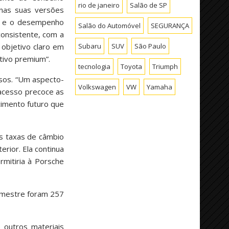
rio de janeiro
Salão de SP
 nas suas versões
de e o desempenho
Salão do Automóvel
SEGURANÇA
onsistente, com a
 objetivo claro em
Subaru
SUV
São Paulo
tivo premium”.
tecnologia
Toyota
Triumph
ssos. “Um aspecto-
Volkswagen
VW
Yamaha
 acesso precoce as
cimento futuro que
s taxas de câmbio
rior. Ela continua
mitiria à Porsche
imestre foram 257
 outros materiais