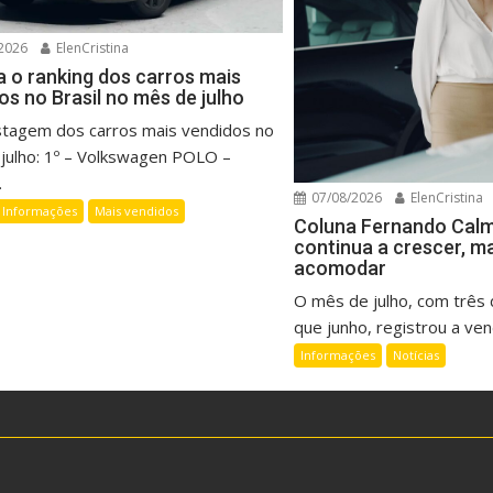
2026
ElenCristina
a o ranking dos carros mais
os no Brasil no mês de julho
listagem dos carros mais vendidos no
julho: 1º – Volkswagen POLO –
.
07/08/2026
ElenCristina
Informações
Mais vendidos
Coluna Fernando Cal
continua a crescer, m
acomodar
O mês de julho, com três d
que junho, registrou a vend
Informações
Notícias