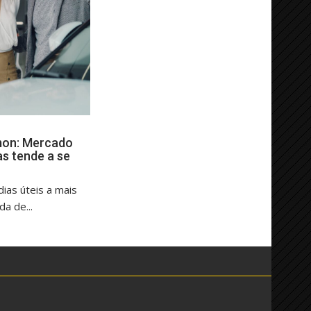
mon: Mercado
as tende a se
ias úteis a mais
a de...