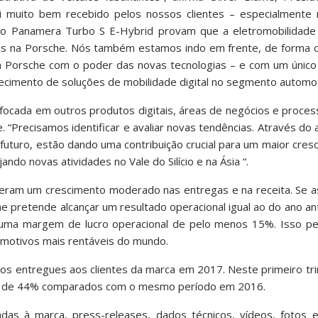
 muito bem recebido pelos nossos clientes – especialmente
o o Panamera Turbo S E-Hybrid provam que a eletromobilida
ios na Porsche. Nós também estamos indo em frente, de forma c
 da Porsche com o poder das novas tecnologias – e com um único
ecimento de soluções de mobilidade digital no segmento automo
á focada em outros produtos digitais, áreas de negócios e proce
 “Precisamos identificar e avaliar novas tendências. Através do
futuro, estão dando uma contribuição crucial para um maior cres
ndo novas atividades no Vale do Silício e na Ásia “.
eram um crescimento moderado nas entregas e na receita. Se a
pretende alcançar um resultado operacional igual ao do ano ante
r uma margem de lucro operacional de pelo menos 15%. Isso per
motivos mais rentáveis do mundo.
os entregues aos clientes da marca em 2017. Neste primeiro tr
nto de 44% comparados com o mesmo período em 2016.
das à marca, press-releases, dados técnicos, vídeos, fotos e