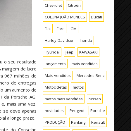
Chevrolet
Citroën
COLUNA JOÃO MENDES
Ducati
Fiat
Ford
GM
Harley-Davidson
honda
Hyundai
Jeep
KAWASAKI
u o seu resultado
lançamento
mais vendidas
A margem de lucro
ra 967 milhões de
Mais vendidos
Mercedes-Benz
úmero de entregas
Motocicletas
motos
ndo um aumento de
TI da Porsche AG,
motos mais vendidas
Nissan
 e, mais uma vez,
ão se deve apenas
novidades
Peugeot
Porsche
al a longo prazo.
PRODUÇÃO
Ranking
Renault
dente do Conselho