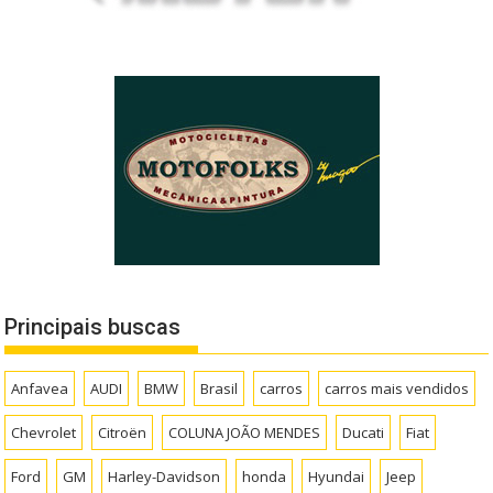
Principais buscas
Anfavea
AUDI
BMW
Brasil
carros
carros mais vendidos
Chevrolet
Citroën
COLUNA JOÃO MENDES
Ducati
Fiat
Ford
GM
Harley-Davidson
honda
Hyundai
Jeep