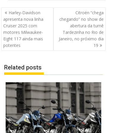
Navegação
Harley-Davidson
Citroën “chega
de
apresenta nova linha
chegando” no show de
Post
Cruiser 2025 com
abertura da turnê
motores Milwaukee-
Tardezinha no Rio de
Eight 117 ainda mais
Janeiro, no próximo dia
potentes
19
Related posts