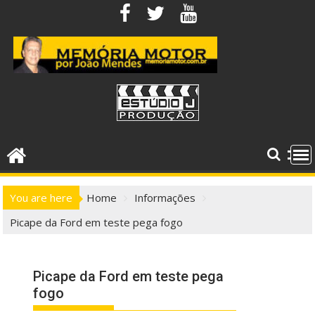
Skip
to
content
You are here
Home
Informações
Picape da Ford em teste pega fogo
Picape da Ford em teste pega
fogo