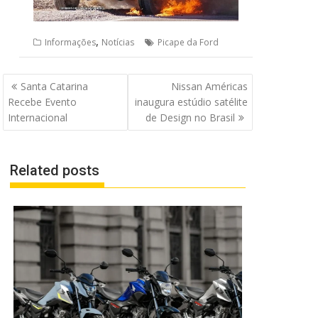
,
Informações
Notícias
Picape da Ford
Navegação
Santa Catarina
Nissan Américas
de
Recebe Evento
inaugura estúdio satélite
Post
Internacional
de Design no Brasil
Related posts