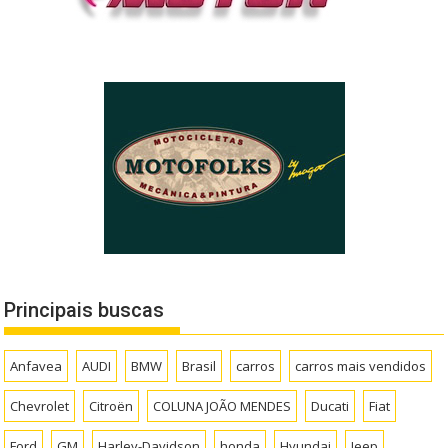
Principais buscas
Anfavea
AUDI
BMW
Brasil
carros
carros mais vendidos
Chevrolet
Citroën
COLUNA JOÃO MENDES
Ducati
Fiat
Ford
GM
Harley-Davidson
honda
Hyundai
Jeep