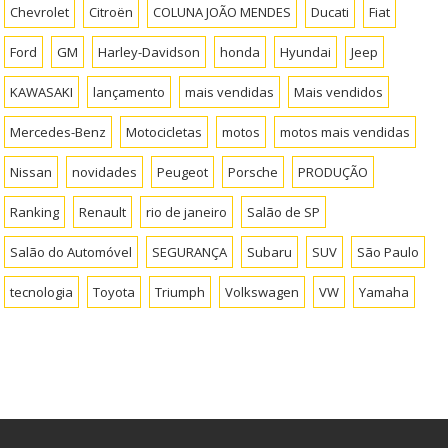
Chevrolet
Citroën
COLUNA JOÃO MENDES
Ducati
Fiat
Ford
GM
Harley-Davidson
honda
Hyundai
Jeep
KAWASAKI
lançamento
mais vendidas
Mais vendidos
Mercedes-Benz
Motocicletas
motos
motos mais vendidas
Nissan
novidades
Peugeot
Porsche
PRODUÇÃO
Ranking
Renault
rio de janeiro
Salão de SP
Salão do Automóvel
SEGURANÇA
Subaru
SUV
São Paulo
tecnologia
Toyota
Triumph
Volkswagen
VW
Yamaha