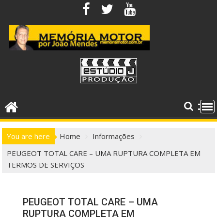
Skip
to
content
You are here
Home
Informações
PEUGEOT TOTAL CARE – UMA RUPTURA COMPLETA EM
TERMOS DE SERVIÇOS
PEUGEOT TOTAL CARE – UMA
RUPTURA COMPLETA EM