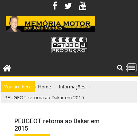
Skip
to
content
You are here
Home
Informações
PEUGEOT retorna ao Dakar em 2015
PEUGEOT retorna ao Dakar em
2015