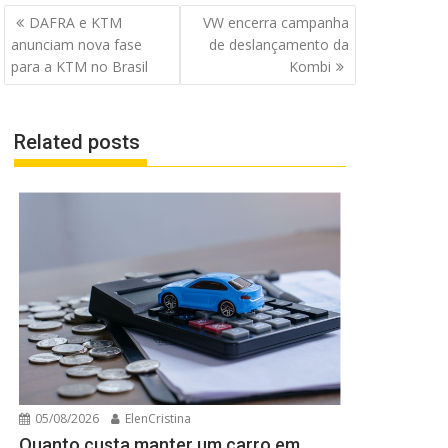
Navegação
DAFRA e KTM
VW encerra campanha
de
anunciam nova fase
de deslançamento da
Post
para a KTM no Brasil
Kombi
Related posts
05/08/2026
ElenCristina
Quanto custa manter um carro em