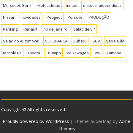
Mercedes-Benz
Motocicletas
motos
motos mais vendidas
Nissan
novidades
Peugeot
Porsche
PRODUÇÃO
Ranking
Renault
rio de janeiro
Salão de SP
Salão do Automóvel
SEGURANÇA
Subaru
SUV
São Paulo
tecnologia
Toyota
Triumph
Volkswagen
VW
Yamaha
Copyright © All rights reserved
Proudly powered by WordPress
|
Theme: SuperMag by
Acme
Themes