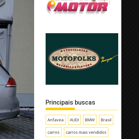
Principais buscas
Anfavea
AUDI
BMW
Brasil
carros
carros mais vendidos