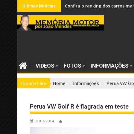
Skip
Confira o ranking dos carros mai
Últimas Notícias
to
content
VIDEOS
FOTOS
INFORMAÇÕES
You are here
Home
Informações
Perua VW Gol
Perua VW Golf R é flagrada em teste
31/03/2014