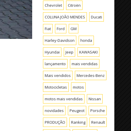
Chevrolet
Citroën
COLUNA JOÃO MENDES
Ducati
Fiat
Ford
GM
Harley-Davidson
honda
Hyundai
Jeep
KAWASAKI
lançamento
mais vendidas
Mais vendidos
Mercedes-Benz
Motocicletas
motos
motos mais vendidas
Nissan
novidades
Peugeot
Porsche
PRODUÇÃO
Ranking
Renault