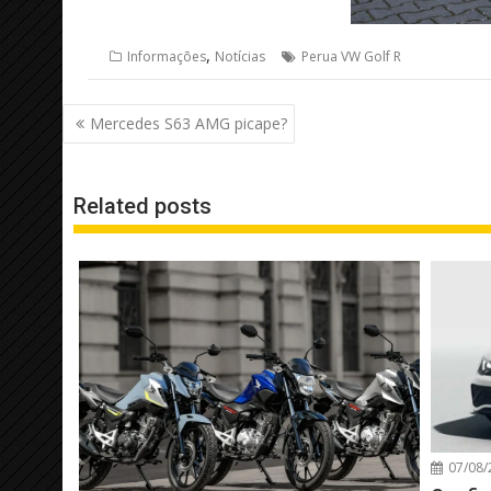
,
Informações
Notícias
Perua VW Golf R
Navegação
Mercedes S63 AMG picape?
de
Post
Related posts
07/08/