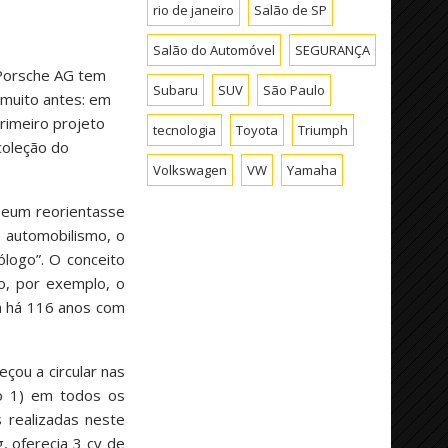
rio de janeiro
Salão de SP
Salão do Automóvel
SEGURANÇA
 Porsche AG tem
Subaru
SUV
São Paulo
 muito antes: em
rimeiro projeto
tecnologia
Toyota
Triumph
coleção do
Volkswagen
VW
Yamaha
seum reorientasse
 automobilismo, o
logo”. O conceito
o, por exemplo, o
da há 116 anos com
çou a circular nas
ro 1) em todos os
s realizadas neste
, oferecia 3 cv de