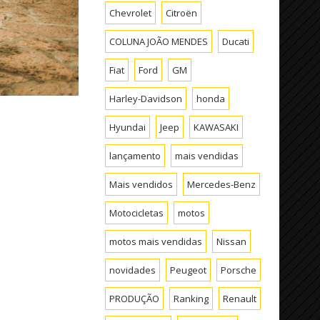
Chevrolet
Citroën
COLUNA JOÃO MENDES
Ducati
Fiat
Ford
GM
Harley-Davidson
honda
Hyundai
Jeep
KAWASAKI
lançamento
mais vendidas
Mais vendidos
Mercedes-Benz
Motocicletas
motos
motos mais vendidas
Nissan
novidades
Peugeot
Porsche
PRODUÇÃO
Ranking
Renault