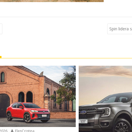
o
Spin lider
2026
ElenCristina