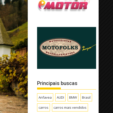
Principais buscas
Anfavea
AUDI
BMW
Brasil
carros
carros mais vendidos