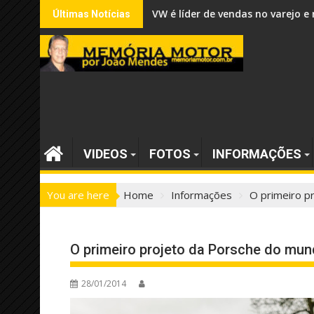
Skip
VW é líder de vendas no varejo
Últimas Notícias
to
content
VIDEOS
FOTOS
INFORMAÇÕES
You are here
Home
Informações
O primeiro p
O primeiro projeto da Porsche do mun
28/01/2014