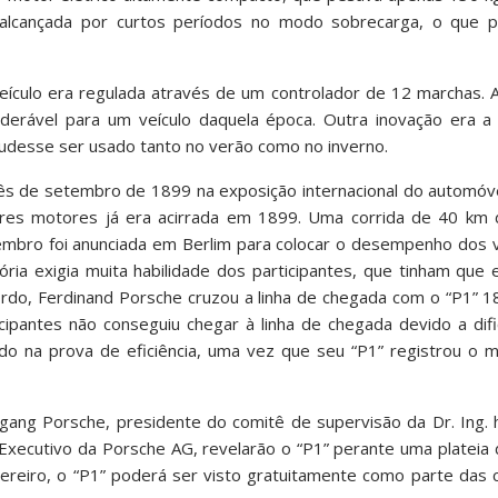
 alcançada por curtos períodos no modo sobrecarga, o que 
eículo era regulada através de um controlador de 12 marchas. 
iderável para um veículo daquela época. Outra inovação era a 
 pudesse ser usado tanto no verão como no inverno.
ês de setembro de 1899 na exposição internacional do automóve
hores motores já era acirrada em 1899. Uma corrida de 40 km d
tembro foi anunciada em Berlim para colocar o desempenho dos v
ria exigia muita habilidade dos participantes, que tinham que 
rdo, Ferdinand Porsche cruzou a linha de chegada com o “P1” 1
pantes não conseguiu chegar à linha de chegada devido a dific
do na prova de eficiência, uma vez que seu “P1” registrou o
fgang Porsche, presidente do comitê de supervisão da Dr. Ing. h
r Executivo da Porsche AG, revelarão o “P1” perante uma plateia
evereiro, o “P1” poderá ser visto gratuitamente como parte da