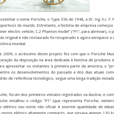
ostentar o nome Porsche, o Type 356 de 1948, a Dr. Ing. h.c. F.
 esportivos do mundo. Entretanto, a história de empresa começou
r electric vehicle, C.2 Phaeton model” (“P1”, para abreviar), o p
o original e não restaurado foi recuperado e agora enriquece a 
órica mundial.
de 2009, o acréscimo deste projeto fez com que o Porsche Mu
ração da disposição na área dedicada à história de produtos e
 apresentar os visitantes à primeira parte da amostra, o “pró
a entre os desenvolvimentos do passado e dos dias atuais com
ão de referência tecnológico, segue uma longa tradição inicia
che, foi um dos primeiros veículos registrados na Áustria, e come
sche entalhou o código “P1” (que representa Porsche, núme
o elétrico seu nome não oficial. A enorme quantidade de ideia
O motor elétrico altamente compacto, que pesava apenas 130 kg