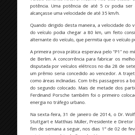
potência. Uma potência de até 5 cv podia ser
alcançasse uma velocidade de até 35 km/h.
Quando dirigido desta maneira, a velocidade do v
do veículo podia chegar a 80 km, um feito cons
alternante do veículo, que permitia que o veículo
A primeira prova prática esperava pelo “P1” no m
de Berlim. A concorrência para fabricar os mel
disputada por veículos elétricos no dia 28 de se
um prêmio seria concedido ao vencedor. A trajetó
como áreas inclinadas. Com três passageiros a bo
do segundo colocado. Mais de metade dos partici
Ferdinand Porsche também foi o primeiro coloca
energia no tráfego urbano.
Na sexta-feira, 31 de janeiro de 2014, o Dr. Wol
Stuttgart e Matthias Müller, Presidente e Direto
fim de semana a seguir, nos dias 1º de 02 de f