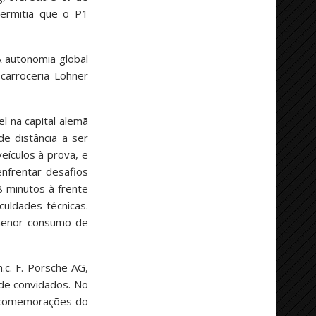
permitia que o P1
A autonomia global
carroceria Lohner
l na capital alemã
e distância a ser
eículos à prova, e
enfrentar desafios
8 minutos à frente
uldades técnicas.
 menor consumo de
.c. F. Porsche AG,
 de convidados. No
s comemorações do