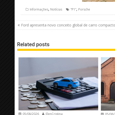
,
,
Informações
Notícias
“P1”
Porsche
Navegação
Ford apresenta novo conceito global de carro compact
de
Post
Related posts
05/08/2026
ElenCristina
05/08/