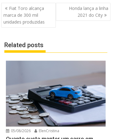
Navegação
Fiat Toro alcança
Honda lança a linha
de
marca de 300 mil
2021 do City
Post
unidades produzidas
Related posts
05/08/2026
ElenCristina
Quanto custa manter um carro em