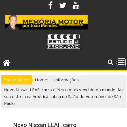
Skip
to
content
You are here
Home
Informações
Novo Nissan LEAF, carro elétrico mais vendido do mundo, faz
sua estreia na América Latina no Salão do Automóvel de São
Paulo
Novo Nissan LEAF, carro