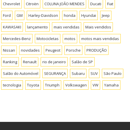
Chevrolet
Citroën
COLUNA JOÃO MENDES
Ducati
Fiat
Ford
GM
Harley-Davidson
honda
Hyundai
Jeep
KAWASAKI
lançamento
mais vendidas
Mais vendidos
Mercedes-Benz
Motocicletas
motos
motos mais vendidas
Nissan
novidades
Peugeot
Porsche
PRODUÇÃO
Ranking
Renault
rio de janeiro
Salão de SP
Salão do Automóvel
SEGURANÇA
Subaru
SUV
São Paulo
tecnologia
Toyota
Triumph
Volkswagen
VW
Yamaha