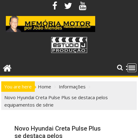
Skip
to
content
You are here
Home
Informações
Novo Hyundai Creta Pulse Plus se destaca pelos
equipamentos de série
Novo Hyundai Creta Pulse Plus
se destaca pelos