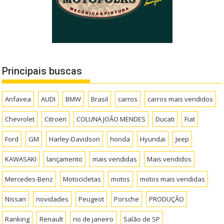
Principais buscas
Anfavea
AUDI
BMW
Brasil
carros
carros mais vendidos
Chevrolet
Citroën
COLUNA JOÃO MENDES
Ducati
Fiat
Ford
GM
Harley-Davidson
honda
Hyundai
Jeep
KAWASAKI
lançamento
mais vendidas
Mais vendidos
Mercedes-Benz
Motocicletas
motos
motos mais vendidas
Nissan
novidades
Peugeot
Porsche
PRODUÇÃO
Ranking
Renault
rio de janeiro
Salão de SP