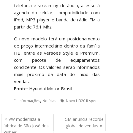
telefonia e streaming de áudio, acesso à
agenda do celular, compatibilidade com
iPod, MP3 player e banda de rádio FM a
partir de 76.1 Mhz.
O novo modelo terá um posicionamento
de preço intermediário dentro da família
HB, entre as versões Style e Premium,
com pacote de equipamentos
condizente. Os valores serão informados
mais próximo da data do início das
vendas.
Fonte:
Hyundai Motor Brasil
,
Informações
Notícias
Novo HB20 R spec
Navegação
VW moderniza a
GM anuncia recorde
de
fábrica de São José dos
global de vendas
Post
Pinhais