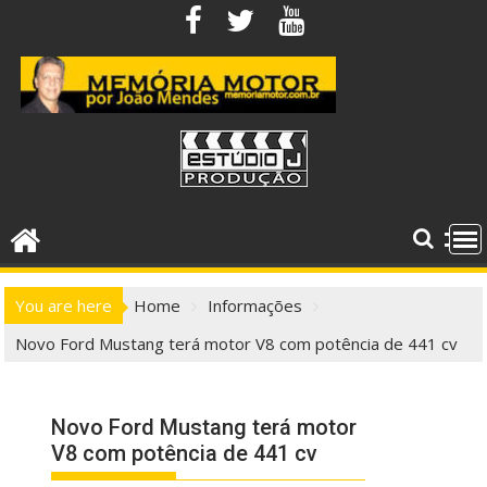
Skip
to
content
You are here
Home
Informações
Novo Ford Mustang terá motor V8 com potência de 441 cv
Novo Ford Mustang terá motor
V8 com potência de 441 cv