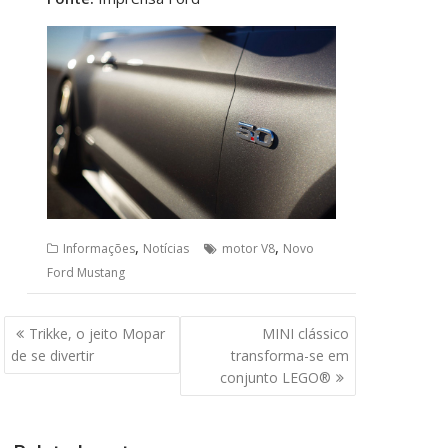
,
,
Informações
Notícias
motor V8
Novo
Ford Mustang
Navegação
Trikke, o jeito Mopar
MINI clássico
de
de se divertir
transforma-se em
Post
conjunto LEGO®