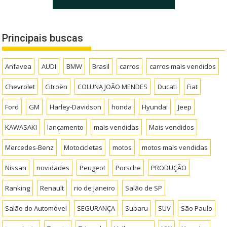
Principais buscas
Anfavea
AUDI
BMW
Brasil
carros
carros mais vendidos
Chevrolet
Citroën
COLUNA JOÃO MENDES
Ducati
Fiat
Ford
GM
Harley-Davidson
honda
Hyundai
Jeep
KAWASAKI
lançamento
mais vendidas
Mais vendidos
Mercedes-Benz
Motocicletas
motos
motos mais vendidas
Nissan
novidades
Peugeot
Porsche
PRODUÇÃO
Ranking
Renault
rio de janeiro
Salão de SP
Salão do Automóvel
SEGURANÇA
Subaru
SUV
São Paulo