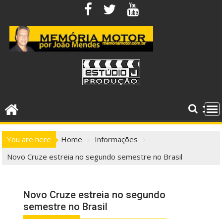
Skip
to
content
You are here
Home
Informações
Novo Cruze estreia no segundo semestre no Brasil
Novo Cruze estreia no segundo
semestre no Brasil