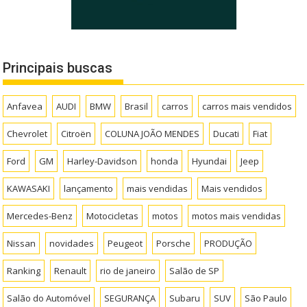
Principais buscas
Anfavea
AUDI
BMW
Brasil
carros
carros mais vendidos
Chevrolet
Citroën
COLUNA JOÃO MENDES
Ducati
Fiat
Ford
GM
Harley-Davidson
honda
Hyundai
Jeep
KAWASAKI
lançamento
mais vendidas
Mais vendidos
Mercedes-Benz
Motocicletas
motos
motos mais vendidas
Nissan
novidades
Peugeot
Porsche
PRODUÇÃO
Ranking
Renault
rio de janeiro
Salão de SP
Salão do Automóvel
SEGURANÇA
Subaru
SUV
São Paulo