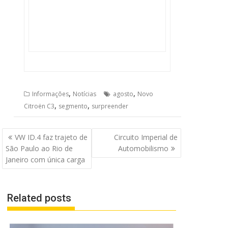
,
,
Informações
Notícias
agosto
Novo
,
,
Citroën C3
segmento
surpreender
Navegação
VW ID.4 faz trajeto de
Circuito Imperial de
de
São Paulo ao Rio de
Automobilismo
Post
Janeiro com única carga
Related posts