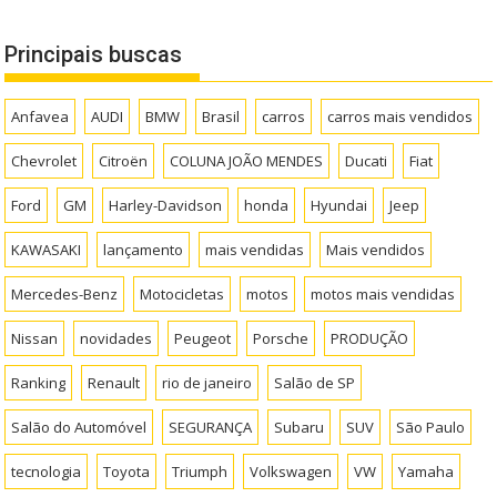
Principais buscas
Anfavea
AUDI
BMW
Brasil
carros
carros mais vendidos
Chevrolet
Citroën
COLUNA JOÃO MENDES
Ducati
Fiat
Ford
GM
Harley-Davidson
honda
Hyundai
Jeep
KAWASAKI
lançamento
mais vendidas
Mais vendidos
Mercedes-Benz
Motocicletas
motos
motos mais vendidas
Nissan
novidades
Peugeot
Porsche
PRODUÇÃO
Ranking
Renault
rio de janeiro
Salão de SP
Salão do Automóvel
SEGURANÇA
Subaru
SUV
São Paulo
tecnologia
Toyota
Triumph
Volkswagen
VW
Yamaha