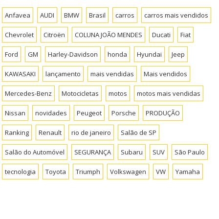
Anfavea
AUDI
BMW
Brasil
carros
carros mais vendidos
Chevrolet
Citroën
COLUNA JOÃO MENDES
Ducati
Fiat
Ford
GM
Harley-Davidson
honda
Hyundai
Jeep
KAWASAKI
lançamento
mais vendidas
Mais vendidos
Mercedes-Benz
Motocicletas
motos
motos mais vendidas
Nissan
novidades
Peugeot
Porsche
PRODUÇÃO
Ranking
Renault
rio de janeiro
Salão de SP
Salão do Automóvel
SEGURANÇA
Subaru
SUV
São Paulo
tecnologia
Toyota
Triumph
Volkswagen
VW
Yamaha