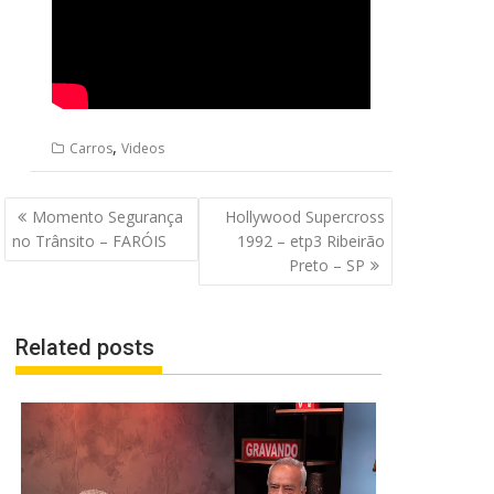
,
Carros
Videos
Navegação
Momento Segurança
Hollywood Supercross
de
no Trânsito – FARÓIS
1992 – etp3 Ribeirão
Post
Preto – SP
Related posts