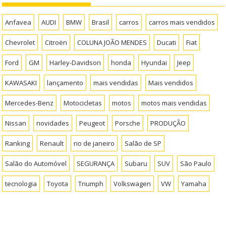
Anfavea
AUDI
BMW
Brasil
carros
carros mais vendidos
Chevrolet
Citroën
COLUNA JOÃO MENDES
Ducati
Fiat
Ford
GM
Harley-Davidson
honda
Hyundai
Jeep
KAWASAKI
lançamento
mais vendidas
Mais vendidos
Mercedes-Benz
Motocicletas
motos
motos mais vendidas
Nissan
novidades
Peugeot
Porsche
PRODUÇÃO
Ranking
Renault
rio de janeiro
Salão de SP
Salão do Automóvel
SEGURANÇA
Subaru
SUV
São Paulo
tecnologia
Toyota
Triumph
Volkswagen
VW
Yamaha