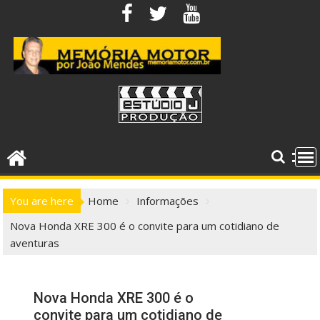
Skip
to
content
You are here
Home
Informações
Nova Honda XRE 300 é o convite para um cotidiano de
aventuras
Nova Honda XRE 300 é o
convite para um cotidiano de