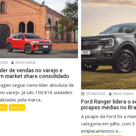
2026
ElenCristina
íder de vendas no varejo e
m market share consolidado
wagen segue como líder absoluta de
no varejo. Já são 106.818 unidades
05/08/2026
ElenCristina
lizadas pela marca...
Ford Ranger lidera o 
picapes médias no Bra
ções
Notícias
A picape da Ford foi a mai
categoria em julho, com 3
emplacamentos e...