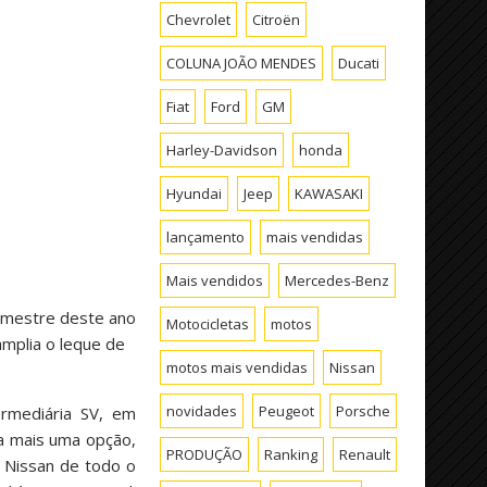
Chevrolet
Citroën
COLUNA JOÃO MENDES
Ducati
Fiat
Ford
GM
Harley-Davidson
honda
Hyundai
Jeep
KAWASAKI
lançamento
mais vendidas
Mais vendidos
Mercedes-Benz
emestre deste ano
Motocicletas
motos
mplia o leque de
motos mais vendidas
Nissan
novidades
Peugeot
Porsche
rmediária SV, em
ha mais uma opção,
PRODUÇÃO
Ranking
Renault
 Nissan de todo o