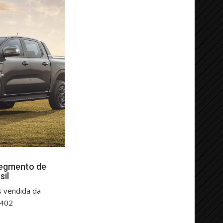
segmento de
sil
s vendida da
.402