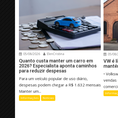
05/08/2026
ElenCristina
05/08/
Quanto custa manter um carro em
VW é l
2026? Especialista aponta caminhos
manté
para reduzir despesas
• Volks
Para um veículo popular de uso diário,
vendas 
despesas podem chegar a R$ 1.632 mensais
comercia
Manter um...
Informa
Informações
Notícias