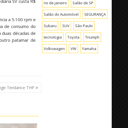
diária SV custa R$
rio de janeiro
Salão de SP
Salão do Automóvel
SEGURANÇA
ncia a 5.100 rpm e
Subaru
SUV
São Paulo
cia de consumo do
ga duas décadas de
tecnologia
Toyota
Triumph
 outro patamar de
Volkswagen
VW
Yamaha
unge Tendance THP