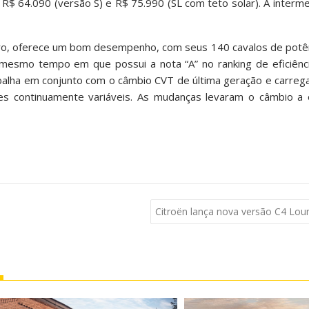
e R$ 64.090 (versão S) e R$ 75.990 (SL com teto solar). A interme
eiro, oferece um bom desempenho, com seus 140 cavalos de potê
mesmo tempo em que possui a nota “A” no ranking de eficiên
abalha em conjunto com o câmbio CVT de última geração e carre
es continuamente variáveis. As mudanças levaram o câmbio a
Citroën lança nova versão C4 Lo