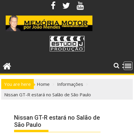
Skip
to
content
You are here
Home
Informações
Nissan GT-R estará no Salão de São Paulo
Nissan GT-R estará no Salão de
São Paulo