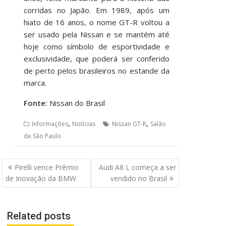
corridas no Japão. Em 1989, após um
hiato de 16 anos, o nome GT-R voltou a
ser usado pela Nissan e se mantém até
hoje como símbolo de esportividade e
exclusividade, que poderá ser conferido
de perto pelos brasileiros no estande da
marca.
Fonte:
Nissan do Brasil
,
,
Informações
Notícias
Nissan GT-R
Salão
de São Paulo
Navegação
Pirelli vence Prêmio
Audi A8 L começa a ser
de
de Inovação da BMW
vendido no Brasil
Post
Related posts