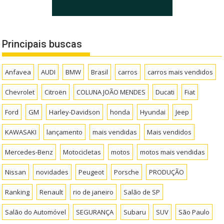
Principais buscas
Anfavea
AUDI
BMW
Brasil
carros
carros mais vendidos
Chevrolet
Citroën
COLUNA JOÃO MENDES
Ducati
Fiat
Ford
GM
Harley-Davidson
honda
Hyundai
Jeep
KAWASAKI
lançamento
mais vendidas
Mais vendidos
Mercedes-Benz
Motocicletas
motos
motos mais vendidas
Nissan
novidades
Peugeot
Porsche
PRODUÇÃO
Ranking
Renault
rio de janeiro
Salão de SP
Salão do Automóvel
SEGURANÇA
Subaru
SUV
São Paulo