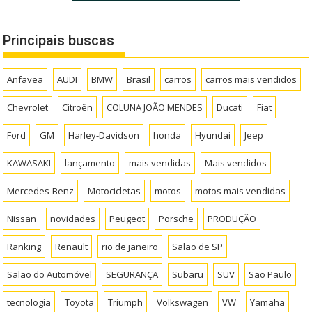
Principais buscas
Anfavea
AUDI
BMW
Brasil
carros
carros mais vendidos
Chevrolet
Citroën
COLUNA JOÃO MENDES
Ducati
Fiat
Ford
GM
Harley-Davidson
honda
Hyundai
Jeep
KAWASAKI
lançamento
mais vendidas
Mais vendidos
Mercedes-Benz
Motocicletas
motos
motos mais vendidas
Nissan
novidades
Peugeot
Porsche
PRODUÇÃO
Ranking
Renault
rio de janeiro
Salão de SP
Salão do Automóvel
SEGURANÇA
Subaru
SUV
São Paulo
tecnologia
Toyota
Triumph
Volkswagen
VW
Yamaha