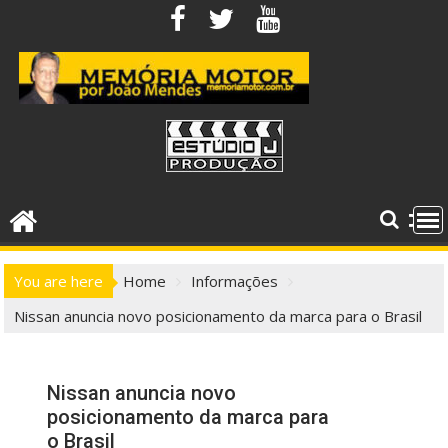
Skip
to
content
You are here
Home
Informações
Nissan anuncia novo posicionamento da marca para o Brasil
Nissan anuncia novo
posicionamento da marca para
o Brasil