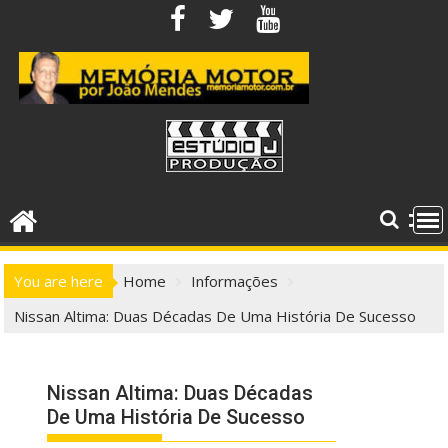
Skip
to
content
You are here
Home
Informações
Nissan Altima: Duas Décadas De Uma História De Sucesso
Nissan Altima: Duas Décadas
De Uma História De Sucesso