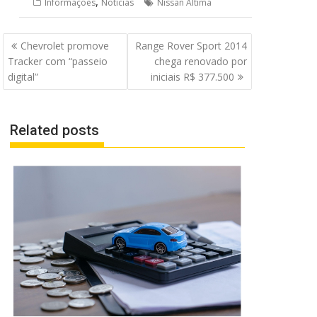
,
Informações
Notícias
Nissan Altima
Navegação
Chevrolet promove
Range Rover Sport 2014
de
Tracker com “passeio
chega renovado por
Post
digital”
iniciais R$ 377.500
Related posts