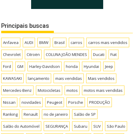
Principais buscas
Anfavea
AUDI
BMW
Brasil
carros
carros mais vendidos
Chevrolet
Citroën
COLUNA JOÃO MENDES
Ducati
Fiat
Ford
GM
Harley-Davidson
honda
Hyundai
Jeep
KAWASAKI
lançamento
mais vendidas
Mais vendidos
Mercedes-Benz
Motocicletas
motos
motos mais vendidas
Nissan
novidades
Peugeot
Porsche
PRODUÇÃO
Ranking
Renault
rio de janeiro
Salão de SP
Salão do Automóvel
SEGURANÇA
Subaru
SUV
São Paulo