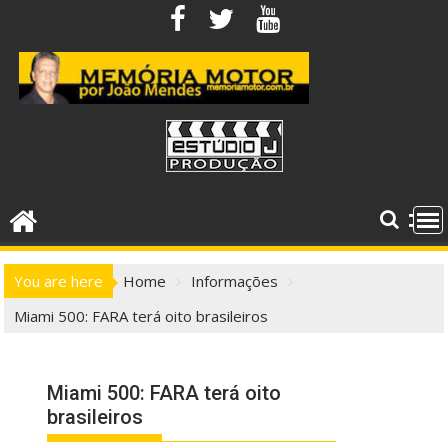
Skip
to
content
You are here
Home
Informações
Miami 500: FARA terá oito brasileiros
Miami 500: FARA terá oito
brasileiros