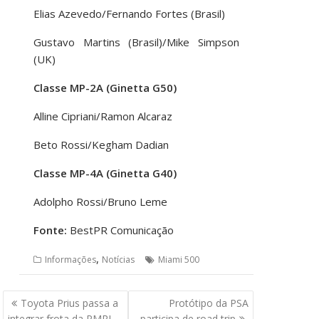
Elias Azevedo/Fernando Fortes (Brasil)
Gustavo Martins (Brasil)/Mike Simpson
(UK)
Classe MP-2A (Ginetta G50)
Alline Cipriani/Ramon Alcaraz
Beto Rossi/Kegham Dadian
Classe MP-4A (Ginetta G40)
Adolpho Rossi/Bruno Leme
Fonte:
BestPR Comunicação
,
Informações
Notícias
Miami 500
Navegação
Toyota Prius passa a
Protótipo da PSA
de
integrar frota da PMRJ
participa de road trip