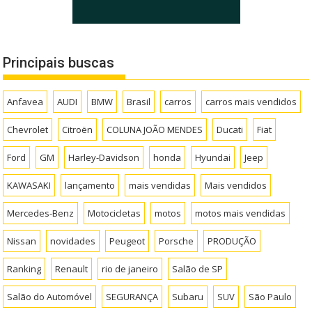
Principais buscas
Anfavea
AUDI
BMW
Brasil
carros
carros mais vendidos
Chevrolet
Citroën
COLUNA JOÃO MENDES
Ducati
Fiat
Ford
GM
Harley-Davidson
honda
Hyundai
Jeep
KAWASAKI
lançamento
mais vendidas
Mais vendidos
Mercedes-Benz
Motocicletas
motos
motos mais vendidas
Nissan
novidades
Peugeot
Porsche
PRODUÇÃO
Ranking
Renault
rio de janeiro
Salão de SP
Salão do Automóvel
SEGURANÇA
Subaru
SUV
São Paulo