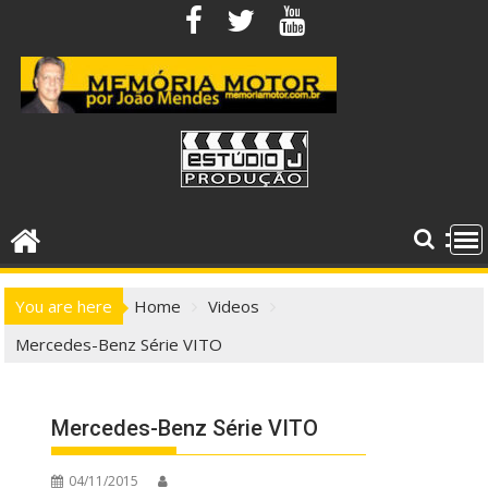
Skip
to
content
You are here
Home
Videos
Mercedes-Benz Série VITO
Mercedes-Benz Série VITO
04/11/2015