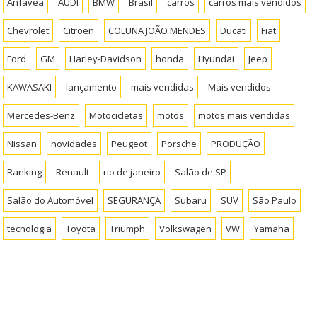
Anfavea
AUDI
BMW
Brasil
carros
carros mais vendidos
Chevrolet
Citroën
COLUNA JOÃO MENDES
Ducati
Fiat
Ford
GM
Harley-Davidson
honda
Hyundai
Jeep
KAWASAKI
lançamento
mais vendidas
Mais vendidos
Mercedes-Benz
Motocicletas
motos
motos mais vendidas
Nissan
novidades
Peugeot
Porsche
PRODUÇÃO
Ranking
Renault
rio de janeiro
Salão de SP
Salão do Automóvel
SEGURANÇA
Subaru
SUV
São Paulo
tecnologia
Toyota
Triumph
Volkswagen
VW
Yamaha