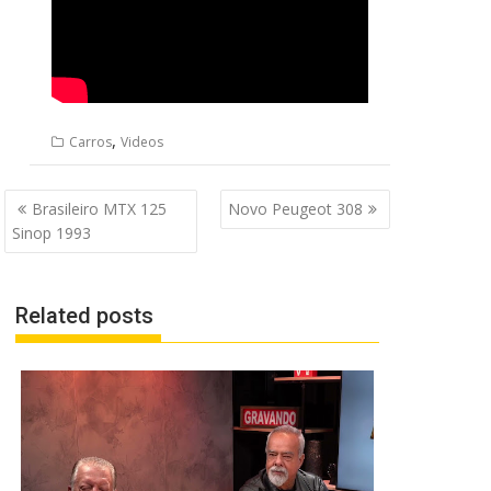
,
Carros
Videos
Navegação
Brasileiro MTX 125
Novo Peugeot 308
de
Sinop 1993
Post
Related posts