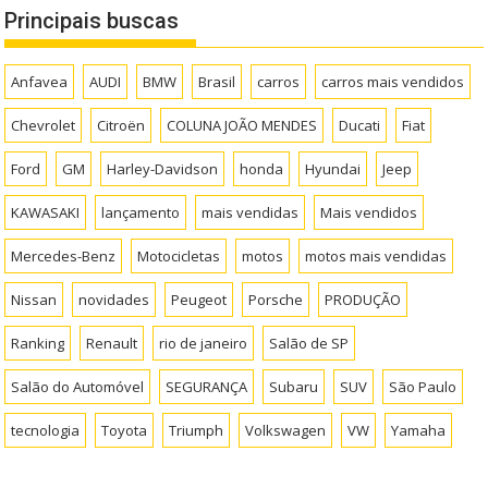
Principais buscas
Anfavea
AUDI
BMW
Brasil
carros
carros mais vendidos
Chevrolet
Citroën
COLUNA JOÃO MENDES
Ducati
Fiat
Ford
GM
Harley-Davidson
honda
Hyundai
Jeep
KAWASAKI
lançamento
mais vendidas
Mais vendidos
Mercedes-Benz
Motocicletas
motos
motos mais vendidas
Nissan
novidades
Peugeot
Porsche
PRODUÇÃO
Ranking
Renault
rio de janeiro
Salão de SP
Salão do Automóvel
SEGURANÇA
Subaru
SUV
São Paulo
tecnologia
Toyota
Triumph
Volkswagen
VW
Yamaha