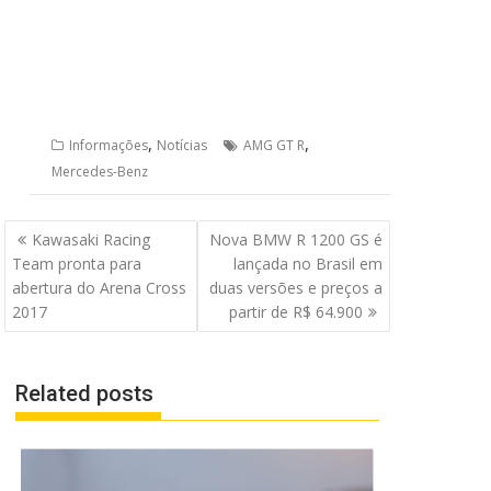
,
,
Informações
Notícias
AMG GT R
Mercedes-Benz
Navegação
Kawasaki Racing
Nova BMW R 1200 GS é
de
Team pronta para
lançada no Brasil em
Post
abertura do Arena Cross
duas versões e preços a
2017
partir de R$ 64.900
Related posts