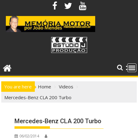
Skip
to
content
You are here
Home
Videos
Mercedes-Benz CLA 200 Turbo
Mercedes-Benz CLA 200 Turbo
06/02/2014