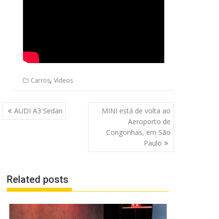
,
Carros
Videos
Navegação
AUDI A3 Sedan
MINI está de volta ao
de
Aeroporto de
Post
Congonhas, em São
Paulo
Related posts