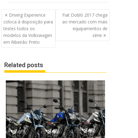
Navegação
Driving Experience
Fiat Doblò 2017 chega
de
coloca à disposição para
ao mercado com mais
Post
testes todos os
equipamentos de
modelos da Volkswagen
série
em Ribeirão Preto
Related posts