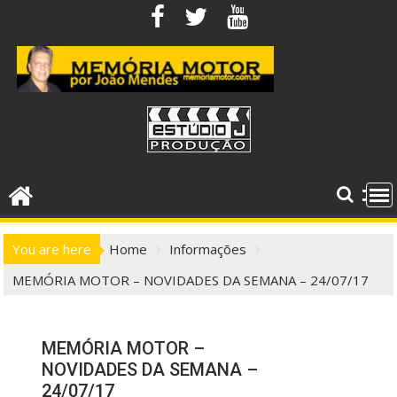
Skip
to
content
You are here
Home
Informações
MEMÓRIA MOTOR – NOVIDADES DA SEMANA – 24/07/17
MEMÓRIA MOTOR –
NOVIDADES DA SEMANA –
24/07/17