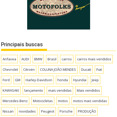
Principais buscas
Anfavea
AUDI
BMW
Brasil
carros
carros mais vendidos
Chevrolet
Citroën
COLUNA JOÃO MENDES
Ducati
Fiat
Ford
GM
Harley-Davidson
honda
Hyundai
Jeep
KAWASAKI
lançamento
mais vendidas
Mais vendidos
Mercedes-Benz
Motocicletas
motos
motos mais vendidas
Nissan
novidades
Peugeot
Porsche
PRODUÇÃO