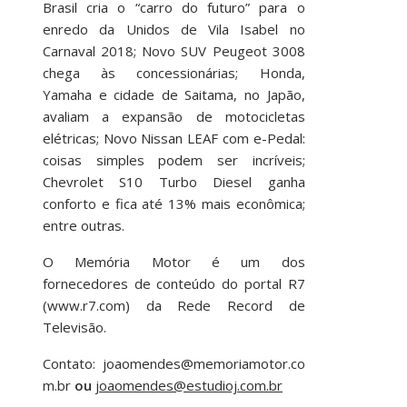
Brasil cria o “carro do futuro” para o
enredo da Unidos de Vila Isabel no
Carnaval 2018; Novo SUV Peugeot 3008
chega às concessionárias; Honda,
Yamaha e cidade de Saitama, no Japão,
avaliam a expansão de motocicletas
elétricas; Novo Nissan LEAF com e-Pedal:
coisas simples podem ser incríveis;
Chevrolet S10 Turbo Diesel ganha
conforto e fica até 13% mais econômica;
entre outras.
O Memória Motor é um dos
fornecedores de conteúdo do portal R7
(www.r7.com) da Rede Record de
Televisão.
Contato:
joaomendes@memoriamotor.co
m.br
ou
joaomendes@estudioj.com.br