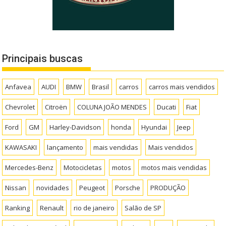
Principais buscas
Anfavea
AUDI
BMW
Brasil
carros
carros mais vendidos
Chevrolet
Citroën
COLUNA JOÃO MENDES
Ducati
Fiat
Ford
GM
Harley-Davidson
honda
Hyundai
Jeep
KAWASAKI
lançamento
mais vendidas
Mais vendidos
Mercedes-Benz
Motocicletas
motos
motos mais vendidas
Nissan
novidades
Peugeot
Porsche
PRODUÇÃO
Ranking
Renault
rio de janeiro
Salão de SP