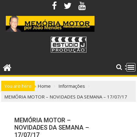
Skip
to
content
You are here
Home
Informações
MEMÓRIA MOTOR – NOVIDADES DA SEMANA – 17/07/17
MEMÓRIA MOTOR –
NOVIDADES DA SEMANA –
17/07/17