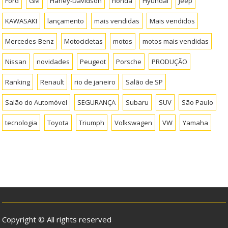
Ford
GM
Harley-Davidson
honda
Hyundai
Jeep
KAWASAKI
lançamento
mais vendidas
Mais vendidos
Mercedes-Benz
Motocicletas
motos
motos mais vendidas
Nissan
novidades
Peugeot
Porsche
PRODUÇÃO
Ranking
Renault
rio de janeiro
Salão de SP
Salão do Automóvel
SEGURANÇA
Subaru
SUV
São Paulo
tecnologia
Toyota
Triumph
Volkswagen
VW
Yamaha
Copyright © All rights reserved