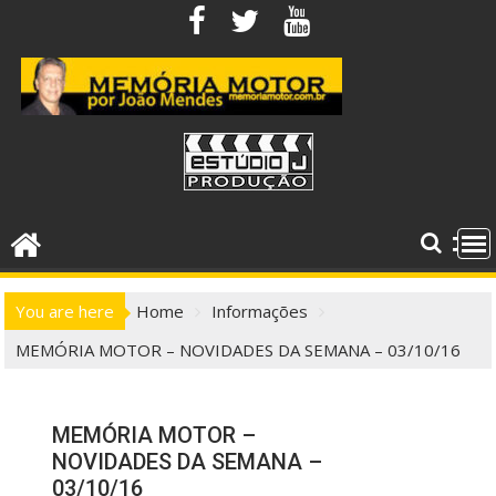
Skip
to
content
You are here
Home
Informações
MEMÓRIA MOTOR – NOVIDADES DA SEMANA – 03/10/16
MEMÓRIA MOTOR –
NOVIDADES DA SEMANA –
03/10/16