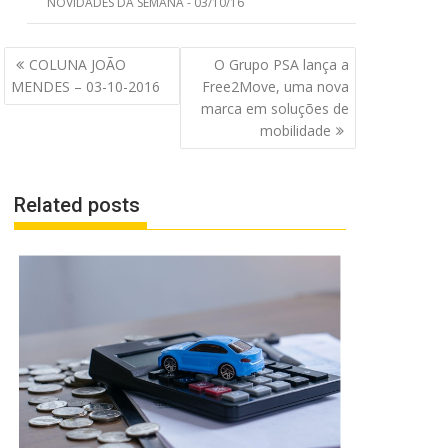
NOVIDADES DA SEMANA - 03/10/16
Navegação
COLUNA JOÃO
O Grupo PSA lança a
de
MENDES – 03-10-2016
Free2Move, uma nova
Post
marca em soluções de
mobilidade
Related posts