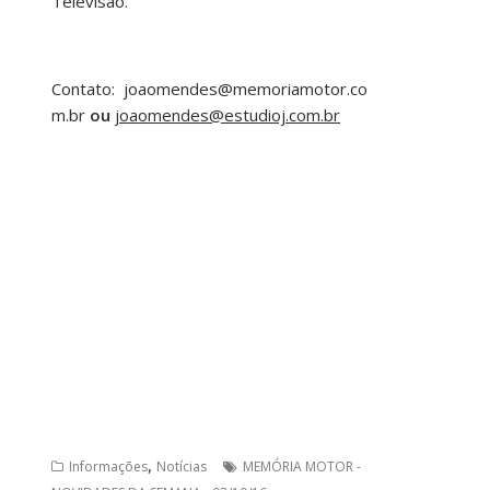
Televisão.
Contato:
joaomendes@memoriamotor.co
m.br
ou
joaomendes@estudioj.com.br
,
Informações
Notícias
MEMÓRIA MOTOR -