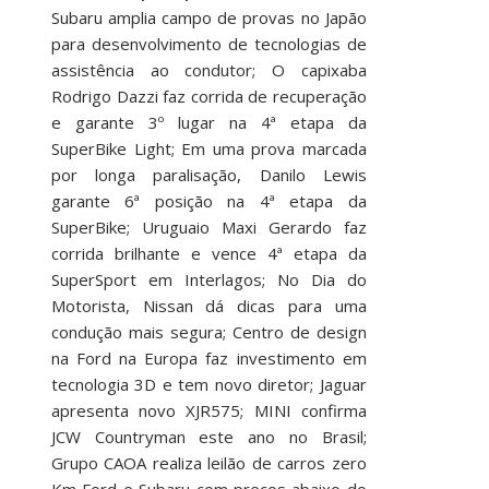
Subaru amplia campo de provas no Japão
para desenvolvimento de tecnologias de
assistência ao condutor; O capixaba
Rodrigo Dazzi faz corrida de recuperação
e garante 3º lugar na 4ª etapa da
SuperBike Light; Em uma prova marcada
por longa paralisação, Danilo Lewis
garante 6ª posição na 4ª etapa da
SuperBike; Uruguaio Maxi Gerardo faz
corrida brilhante e vence 4ª etapa da
SuperSport em Interlagos; No Dia do
Motorista, Nissan dá dicas para uma
condução mais segura; Centro de design
na Ford na Europa faz investimento em
tecnologia 3D e tem novo diretor; Jaguar
apresenta novo XJR575; MINI confirma
JCW Countryman este ano no Brasil;
Grupo CAOA realiza leilão de carros zero
Km Ford e Subaru com preços abaixo do