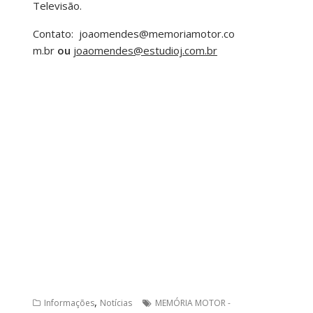
Televisão.
Contato:
joaomendes@memoriamotor.co
m.br
ou
joaomendes@estudioj.com.br
,
Informações
Notícias
MEMÓRIA MOTOR -