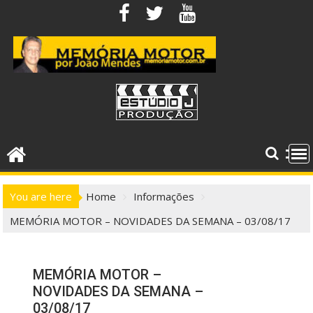
Skip
to
content
You are here
Home
Informações
MEMÓRIA MOTOR – NOVIDADES DA SEMANA – 03/08/17
MEMÓRIA MOTOR –
NOVIDADES DA SEMANA –
03/08/17