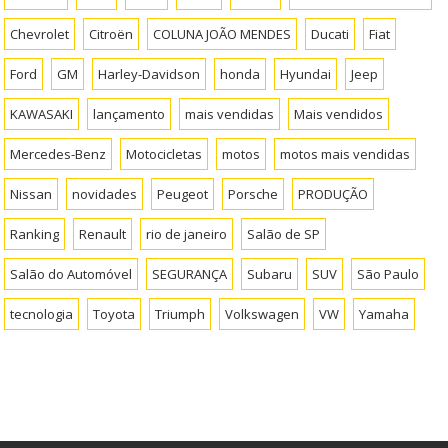
Chevrolet
Citroën
COLUNA JOÃO MENDES
Ducati
Fiat
Ford
GM
Harley-Davidson
honda
Hyundai
Jeep
KAWASAKI
lançamento
mais vendidas
Mais vendidos
Mercedes-Benz
Motocicletas
motos
motos mais vendidas
Nissan
novidades
Peugeot
Porsche
PRODUÇÃO
Ranking
Renault
rio de janeiro
Salão de SP
Salão do Automóvel
SEGURANÇA
Subaru
SUV
São Paulo
tecnologia
Toyota
Triumph
Volkswagen
VW
Yamaha