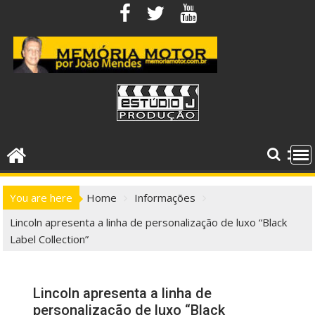
Skip
to
content
You are here
Home
Informações
Lincoln apresenta a linha de personalização de luxo “Black
Label Collection”
Lincoln apresenta a linha de
personalização de luxo “Black