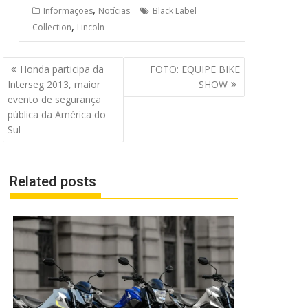
,
Informações
Notícias
Black Label
,
Collection
Lincoln
Navegação
Honda participa da
FOTO: EQUIPE BIKE
de
Interseg 2013, maior
SHOW
Post
evento de segurança
pública da América do
Sul
Related posts