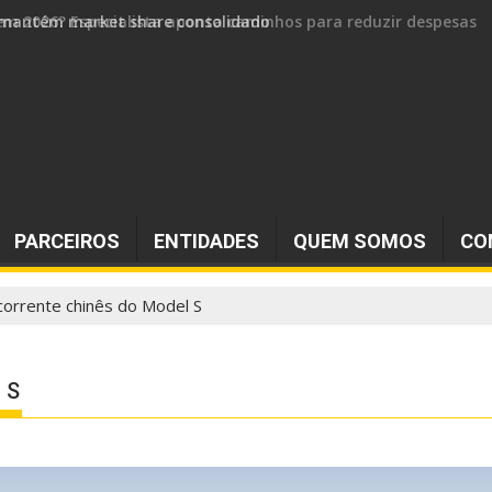
 e mantém market share consolidado
PARCEIROS
ENTIDADES
QUEM SOMOS
CO
corrente chinês do Model S
 S