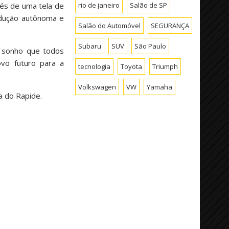
rio de janeiro
Salão de SP
vés de uma tela de
ndução autônoma e
Salão do Automóvel
SEGURANÇA
Subaru
SUV
São Paulo
e sonho que todos
ovo futuro para a
tecnologia
Toyota
Triumph
Volkswagen
VW
Yamaha
a do Rapide.