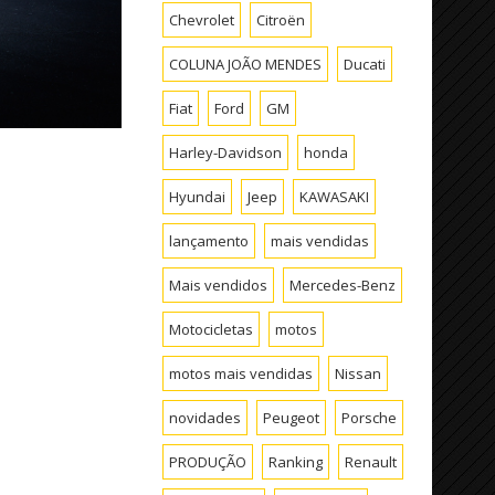
Chevrolet
Citroën
COLUNA JOÃO MENDES
Ducati
Fiat
Ford
GM
Harley-Davidson
honda
Hyundai
Jeep
KAWASAKI
lançamento
mais vendidas
Mais vendidos
Mercedes-Benz
Motocicletas
motos
motos mais vendidas
Nissan
novidades
Peugeot
Porsche
PRODUÇÃO
Ranking
Renault