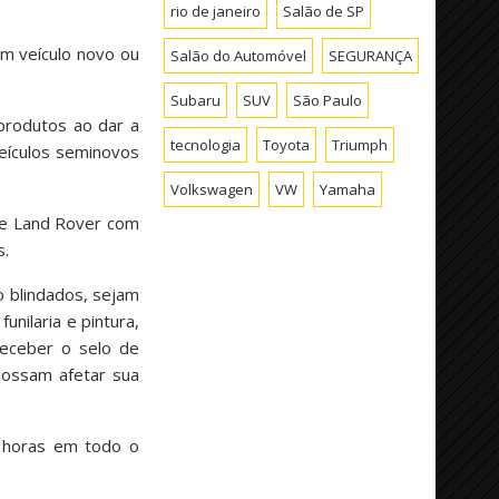
rio de janeiro
Salão de SP
um veículo novo ou
Salão do Automóvel
SEGURANÇA
Subaru
SUV
São Paulo
 produtos ao dar a
tecnologia
Toyota
Triumph
veículos seminovos
Volkswagen
VW
Yamaha
r e Land Rover com
s.
 blindados, sejam
nilaria e pintura,
eceber o selo de
possam afetar sua
4 horas em todo o