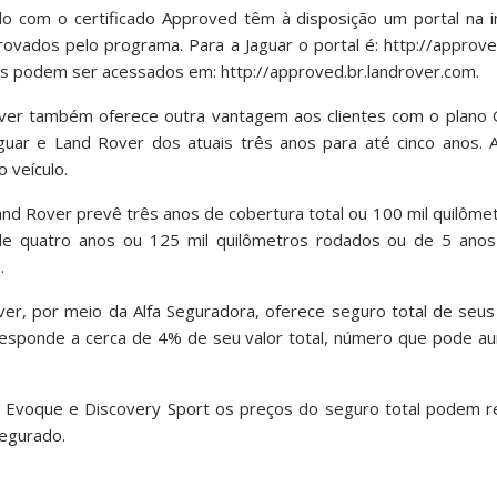
o com o certificado Approved têm à disposição um portal na in
ovados pelo programa. Para a Jaguar o portal é: http://approved
s podem ser acessados em: http://approved.br.landrover.com.
ver também oferece outra vantagem aos clientes com o plano 
uar e Land Rover dos atuais três anos para até cinco anos. A
 veículo.
e Land Rover prevê três anos de cobertura total ou 100 mil quilôm
de quatro anos ou 125 mil quilômetros rodados ou de 5 ano
.
er, por meio da Alfa Seguradora, oferece seguro total de seus
rresponde a cerca de 4% de seu valor total, número que pode a
r Evoque e Discovery Sport os preços do seguro total podem 
segurado.