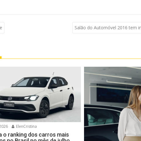
ne
Salão do Automóvel 2016 tem i
2026
ElenCristina
a o ranking dos carros mais
os no Brasil no mês de julho