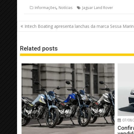
,
Informações
Notícias
Jaguar Land Rover
Navegação
Intech Boating apresenta lanchas da marca Sessa Mari
de
Post
Related posts
07/08/
Confir
vendid