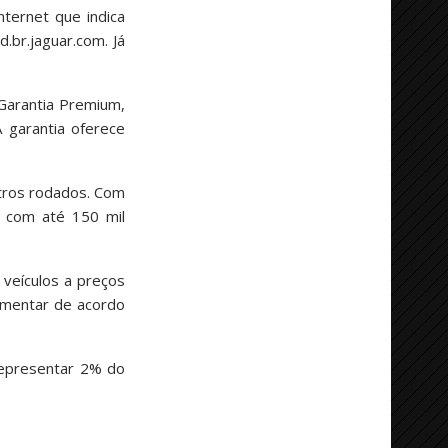
ternet que indica
.br.jaguar.com. Já
Garantia Premium,
 garantia oferece
etros rodados. Com
s com até 150 mil
 veículos a preços
umentar de acordo
representar 2% do