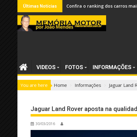
Skip
Confira o ranking dos carros mai
Últimas Notícias
to
content
VIDEOS
FOTOS
INFORMAÇÕES
You are here
Home
Informações
Jaguar Land 
Jaguar Land Rover aposta na qualida
30/03/2016