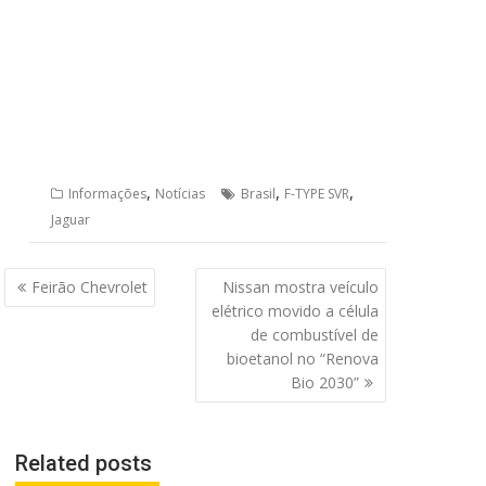
,
,
,
Informações
Notícias
Brasil
F-TYPE SVR
Jaguar
Navegação
Feirão Chevrolet
Nissan mostra veículo
de
elétrico movido a célula
Post
de combustível de
bioetanol no “Renova
Bio 2030”
Related posts