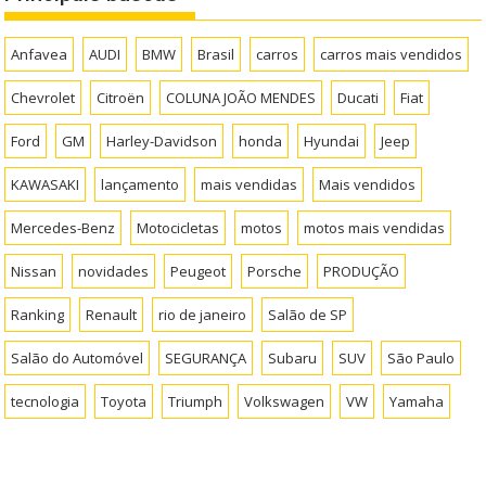
Anfavea
AUDI
BMW
Brasil
carros
carros mais vendidos
Chevrolet
Citroën
COLUNA JOÃO MENDES
Ducati
Fiat
Ford
GM
Harley-Davidson
honda
Hyundai
Jeep
KAWASAKI
lançamento
mais vendidas
Mais vendidos
Mercedes-Benz
Motocicletas
motos
motos mais vendidas
Nissan
novidades
Peugeot
Porsche
PRODUÇÃO
Ranking
Renault
rio de janeiro
Salão de SP
Salão do Automóvel
SEGURANÇA
Subaru
SUV
São Paulo
tecnologia
Toyota
Triumph
Volkswagen
VW
Yamaha