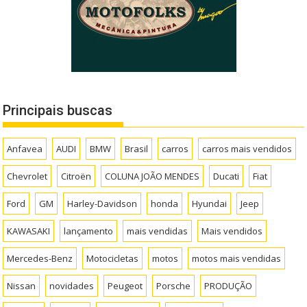
Principais buscas
Anfavea
AUDI
BMW
Brasil
carros
carros mais vendidos
Chevrolet
Citroën
COLUNA JOÃO MENDES
Ducati
Fiat
Ford
GM
Harley-Davidson
honda
Hyundai
Jeep
KAWASAKI
lançamento
mais vendidas
Mais vendidos
Mercedes-Benz
Motocicletas
motos
motos mais vendidas
Nissan
novidades
Peugeot
Porsche
PRODUÇÃO