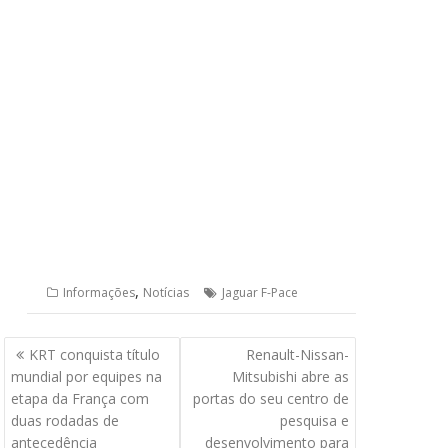
,
Informações
Notícias
Jaguar F-Pace
Navegação
KRT conquista título
Renault-Nissan-
de
mundial por equipes na
Mitsubishi abre as
Post
etapa da França com
portas do seu centro de
duas rodadas de
pesquisa e
antecedência
desenvolvimento para