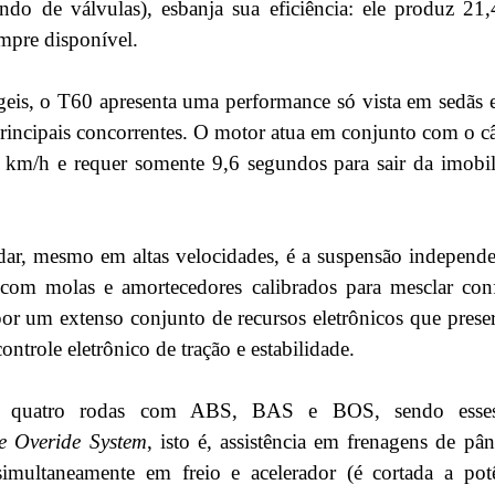
do de válvulas), esbanja sua eficiência: ele produz 21
empre disponível.
geis, o T60 apresenta uma performance só vista em sedãs e
s principais concorrentes. O motor atua em conjunto com o
 km/h e requer somente 9,6 segundos para sair da imobil
odar, mesmo em altas velocidades, é a suspensão indepen
, com molas e amortecedores calibrados para mesclar con
or um extenso conjunto de recursos eletrônicos que prese
ntrole eletrônico de tração e estabilidade.
as quatro rodas com ABS, BAS e BOS, sendo esses
e Overide System
, isto é, assistência em frenagens de pâ
imultaneamente em freio e acelerador (é cortada a pot