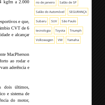
,4 kgfm a 2.000
rio de janeiro
Salão de SP
Salão do Automóvel
SEGURANÇA
Subaru
SUV
São Paulo
sportivos e que,
 câmbio CVT de 6
tecnologia
Toyota
Triumph
idade e alcançar
Volkswagen
VW
Yamaha
dente MacPherson
forto ao rodar e
rvam aderência e
 dois últimos,
nico e sistema de
ência do motor,