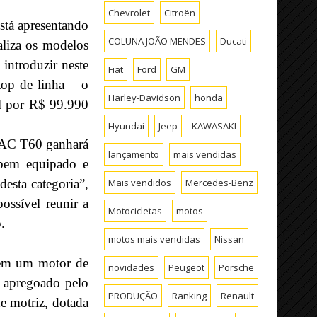
Chevrolet
Citroën
stá apresentando
COLUNA JOÃO MENDES
Ducati
ializa os modelos
introduzir neste
Fiat
Ford
GM
top de linha – o
Harley-Davidson
honda
l por R$ 99.990
Hyundai
Jeep
KAWASAKI
JAC T60 ganhará
lançamento
mais vendidas
bem equipado e
Mais vendidos
Mercedes-Benz
sta categoria”,
ssível reunir a
Motocicletas
motos
.
motos mais vendidas
Nissan
 em um motor de
novidades
Peugeot
Porsche
r apregoado pelo
PRODUÇÃO
Ranking
Renault
e motriz, dotada