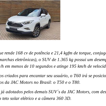
e rende 168 cv de potência e 21,4 kgfm de torque, conju
archas eletrônicas), o SUV de 1.365 kg possui um desem
m/h em menos de 10 segundos e atinge 195 km/h de veloci
s criados para encantar seu usuário, o T60 irá se posicio
os da JAC Motors no Brasil: o T50 e o T80.
os já adotados pelos demais SUV´s da JAC Motors, com de
 teto solar elétrico e a câmera 360 3D.