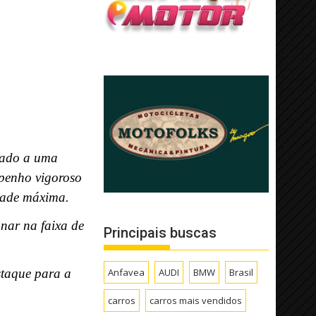
gado a uma
penho vigoroso
dade máxima.
nar na faixa de
Principais buscas
Anfavea
AUDI
BMW
Brasil
staque para a
carros
carros mais vendidos