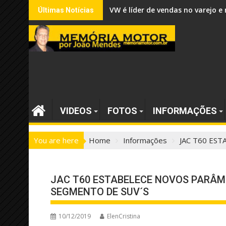
Skip
VW é líder de vendas no varejo
Últimas Notícias
to
content
VIDEOS
FOTOS
INFORMAÇÕES
You are here
Home
Informações
JAC T60 ES
JAC T60 ESTABELECE NOVOS PARÂM
SEGMENTO DE SUV´S
10/12/2019
ElenCristina