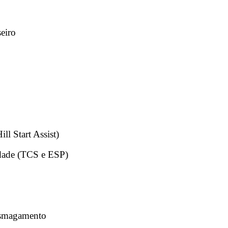
seiro
ll Start Assist)
lidade (TCS e ESP)
iesmagamento