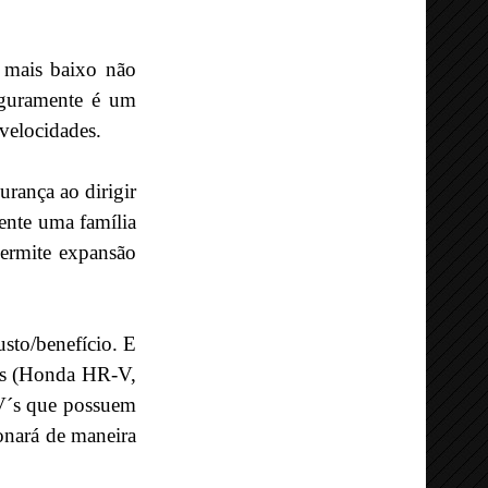
 mais baixo não
eguramente é um
 velocidades.
urança ao dirigir
ente uma família
permite expansão
sto/benefício. E
tos (Honda HR-V,
UV´s que possuem
onará de maneira