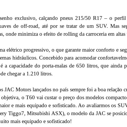
esenho exclusivo, calçando pneus 215/50 R17 – o perfil
aves de off-road, até por se tratar de um SUV. Mas s
as, onde minimiza o efeito de rolling da carroceria em altas
ma elétrico progressivo, o que garante maior conforto e seg
temas hidráulicos. Concebido para acomodar confortavelm
é a capacidade do porta-malas de 650 litros, que ainda 
e chegar a 1.210 litros.
s JAC Motors lançados no país sempre foi a boa relação cu
 objetiva, o T60 vai custar o preço dos modelos compac
aior e mais equipado e sofisticado. Ao avaliarmos os S
ery Tiggo7, Mitsubishi ASX), o modelo da JAC se posici
ito mais equipado e sofisticado!