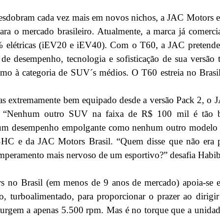
desdobram cada vez mais em novos nichos, a JAC Motors e
 para o mercado brasileiro. Atualmente, a marca já comerc
 elétricas (iEV20 e iEV40). Com o T60, a JAC pretende 
e desempenho, tecnologia e sofisticação de sua versão 
o à categoria de SUV´s médios. O T60 estreia no Brasi
s extremamente bem equipado desde a versão Pack 2, o 
o. “Nenhum outro SUV na faixa de R$ 100 mil é tão 
e um desempenho empolgante como nenhum outro modelo de
SHC e da JAC Motors Brasil. “Quem disse que não era po
temperamento mais nervoso de um esportivo?” desafia Habib
s no Brasil (em menos de 9 anos de mercado) apoia-se
o, turboalimentado, para proporcionar o prazer ao dirigi
surgem a apenas 5.500 rpm. Mas é no torque que a unidad